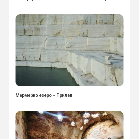
Мермерно езеро – Прилеп