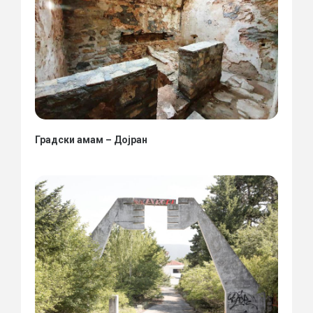
Градски амам – Дојран