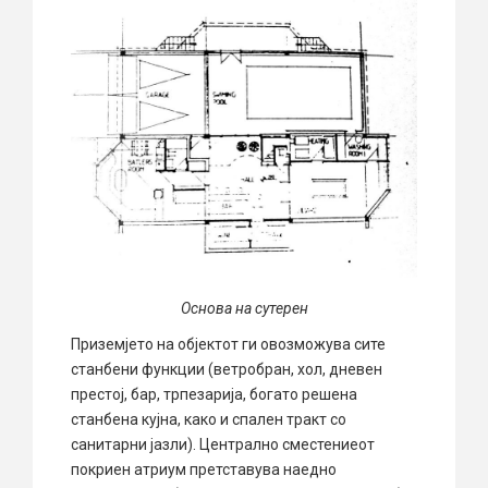
Основа на сутерен
Приземјето на објектот ги овозможува сите
станбени функции (ветробран, хол, дневен
престој, бар, трпезарија, богато решена
станбена кујна, како и спален тракт со
санитарни јазли). Централно сместениеот
покриен атриум претставува наедно