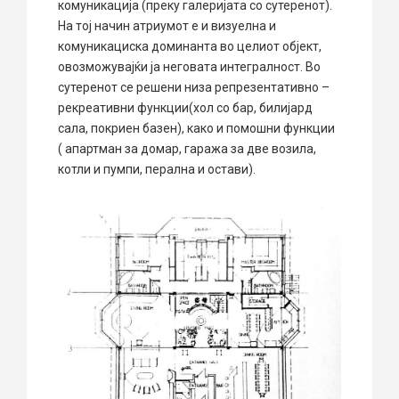
комуникација (преку галеријата со сутеренот).
На тој начин атриумот е и визуелна и
комуникациска доминанта во целиот објект,
овозможувајќи ја неговата интегралност. Во
сутеренот се решени низа репрезентативно –
рекреативни функции(хол со бар, билијард
сала, покриен базен), како и помошни функции
( апартман за домар, гаража за две возила,
котли и пумпи, перална и остави).