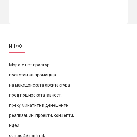
ИНФО
Марх е нет простор
посветен на промоција
на македонската архитектура
пред пошироката јавност,
преку минатите и денешните
реализации, проекти, концепти,
идеи.
contact@marh.mk