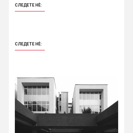
СЛЕДЕТЕ НÈ:
СЛЕДЕТЕ НÈ: