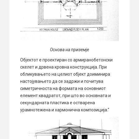
Основа на приземје
Објектот е проектиран со армиранобетонски
скелет и дрвена кровна конструкција. При
обликувањето на целиот објект доиминира
настојувањето да се задржи и почитува
симетричноста на формата на основниот
елемент квадратот, при што во основната и
секундарната пластика е остварена
урамнотежена и хармонична композиција.“