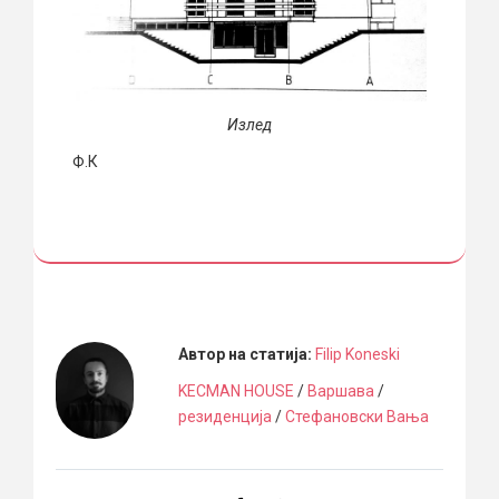
Излед
Ф.К
Автор на статија:
Filip Koneski
KECMAN HOUSE
/
Варшава
/
резиденција
/
Стефановски Вања