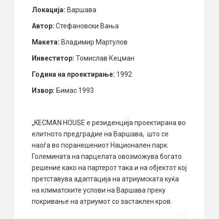
Локација:
Варшава
Автор:
Стефановски Вања
Макета:
Владимир Мартулов
Инвеститор:
Томислав Кецман
Година на проектирање:
1992
Извор:
Бимас 1993
„KECMAN HOUSE е резиденција проектирана во
елитното предградие на Варшава, што се
наоѓа во поранешениот Национален парк.
Големината на парцелата овозможува богато
решение како на партерот така и на објектот кој
претставува адаптација на атриумската куќа
на климатските услови на Варшава преку
покривање на атриумот со застаклен кров.