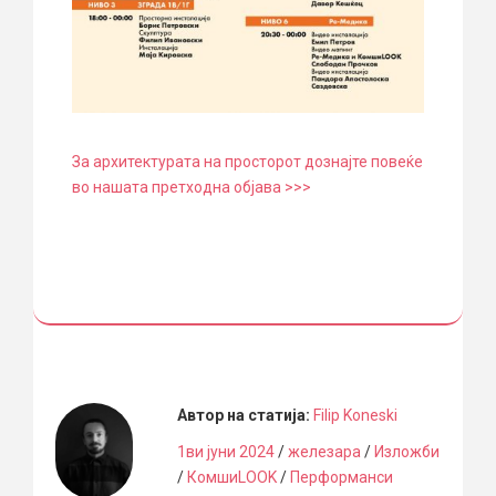
За архитектурата на просторот дознајте повеќе
во нашата претходна објава >>>
Автор на статија:
Filip Koneski
1ви јуни 2024
/
железара
/
Изложби
/
КомшиLOOK
/
Перформанси