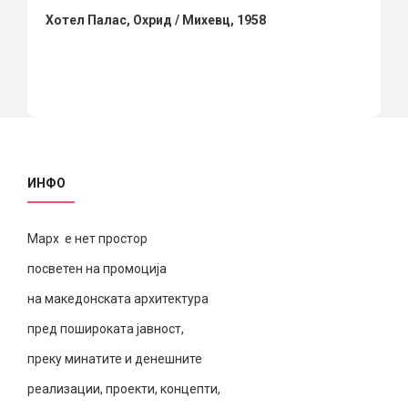
Хотел Палас, Охрид / Михевц, 1958
ИНФО
Марх е нет простор
посветен на промоција
на македонската архитектура
пред пошироката јавност,
преку минатите и денешните
реализации, проекти, концепти,