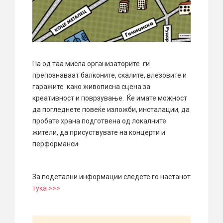
Па од таа мисла организаторите ги
препознаваат балконите, скалите, влезовите и
гаражите како живописна сцена за
креативност и поврзување. Ќе имате можност
да погледнете повеќе изложби, инсталации, да
пробате храна подготвена од локалните
жители, да присуствувате на концерти и
перформанси.
За подетални информации следете го настанот
тука >>>