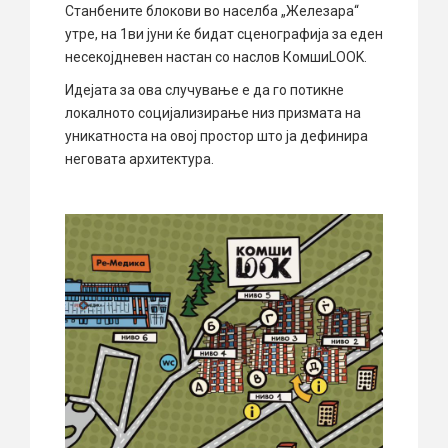
Станбените блокови во населба „Железара“
утре, на 1ви јуни ќе бидат сценографија за еден
несекојдневен настан со наслов КомшиLOOK.
Идејата за ова случување е да го потикне
локалното социјализирање низ призмата на
уникатноста на овој простор што ја дефинира
неговата архитектура.