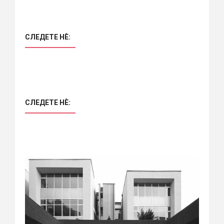
СЛЕДЕТЕ НÈ:
СЛЕДЕТЕ НÈ: