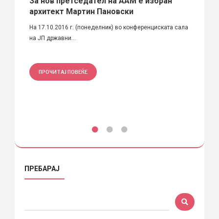
олапи
За нов претседател на ААМ е избран
АРХР
тиева
архитект Мартин Пановски
2026
На 17.10.2016 г. (понеделник) во конференциската сала
Од ова
на ЈП државни...
перспе
ПРОЧИТАЈ ПОВЕЌЕ
ПРО
ПРЕБАРАЈ