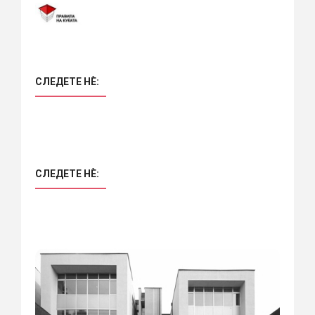
СЛЕДЕТЕ НÈ:
СЛЕДЕТЕ НÈ: