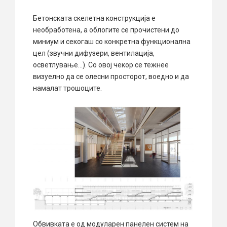
Бетонската скелетна конструкција е
необработена, а облогите се прочистени до
миниум и секогаш со конкретна функционална
цел (звучни дифузери, вентилација,
осветлување…). Со овој чекор се тежнее
визуелно да се олесни просторот, воедно и да
намалат трошоците.
Обвивката е од модуларен панелен систем на