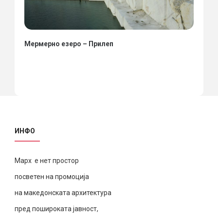
Мермерно езеро – Прилеп
ИНФО
Марх е нет простор
посветен на промоција
на македонската архитектура
пред пошироката јавност,