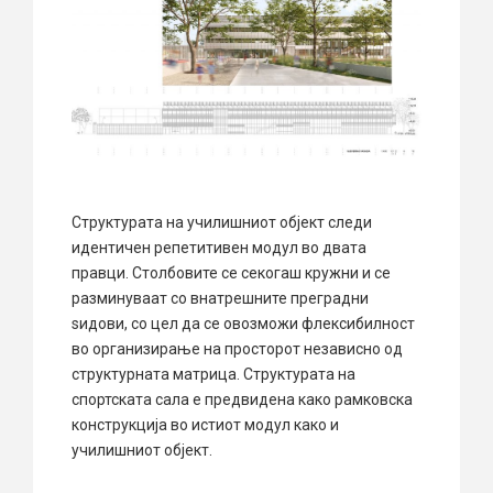
Структурата на училишниот објект следи
идентичен репетитивен модул во двата
правци. Столбовите се секогаш кружни и се
разминуваат со внатрешните преградни
ѕидови, со цел да се овозможи флексибилност
во организирање на просторот независно од
структурната матрица. Структурата на
спортската сала е предвидена како рамковска
конструкција во истиот модул како и
училишниот објект.