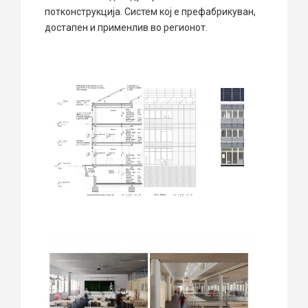
потконструкција. Систем кој е префабрикуван,
достапен и применлив во регионот.