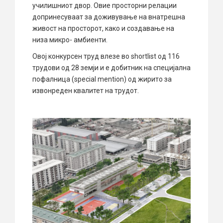
училишниот двор. Овие просторни релации
допринесуваат за доживување на внатрешна
живост на просторот, како и создавање на
низа микро- амбиенти.
Овој конкурсен труд влезе во shortlist од 116
трудови од 28 земји и е добитник на специјална
пофалница (special mention) од жирито за
извонреден квалитет на трудот.