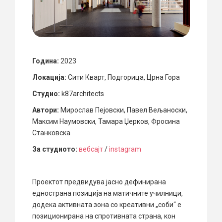
Година:
2023
Локација:
Сити Кварт, Подгорица, Црна Гора
Студио:
k87architects
Автори:
Мирослав Пејовски, Павел Вељаноски,
Максим Наумовски, Тамара Џерков, Фросина
Станковска
За студиото:
вебсајт
/
instagram
Проектот предвидува јасно дефинирана
еднострана позиција на матичните училници,
додека активната зона со креативни „соби“ е
позиционирана на спротивната страна, кон