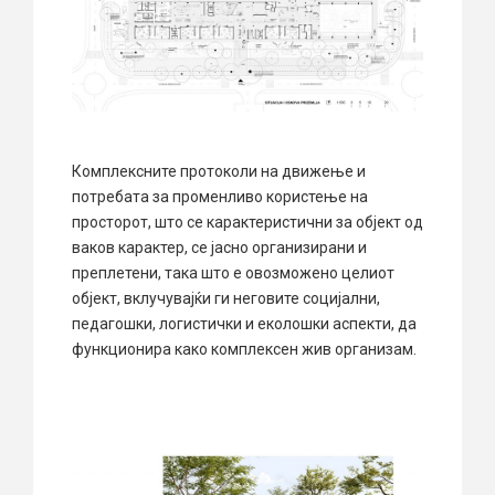
Комплексните протоколи на движење и
потребата за променливо користење на
просторот, што се карактеристични за објект од
ваков карактер, се јасно организирани и
преплетени, така што е овозможено целиот
објект, вклучувајќи ги неговите социјални,
педагошки, логистички и еколошки аспекти, да
функционира како комплексен жив организам.