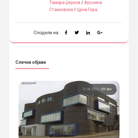
Тамара Џерков
/
Фросина
Станковска
/
Црна Гора
Сподели на:
Слични објави
 век
15.04.2015
•
XXI век