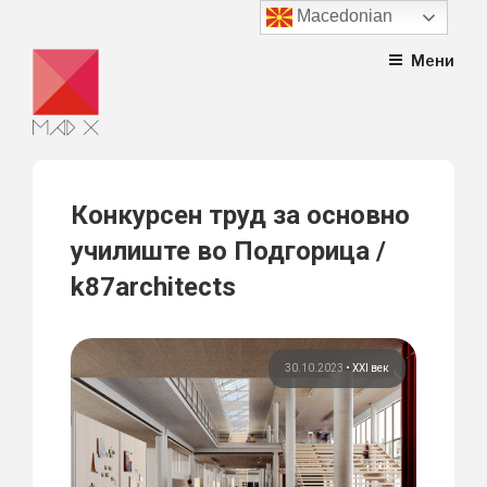
Macedonian
Skip
Мени
to
content
Конкурсен труд за основно
училиште во Подгорица /
k87architects
30.10.2023
•
XXI век