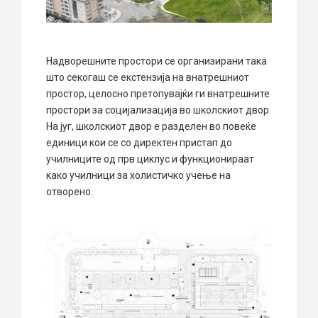
Надворешните простори се организирани така
што секогаш се екстензија на внатрешниот
простор, целосно претопувајќи ги внатрешните
простори за социјализација во школскиот двор.
На југ, школскиот двор е разделен во повеќе
единици кои се со директен пристап до
училниците од прв циклус и функционираат
како училници за холистичко учење на
отворено.