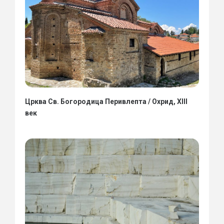
Црква Св. Богородица Перивлепта / Охрид, XIII
век