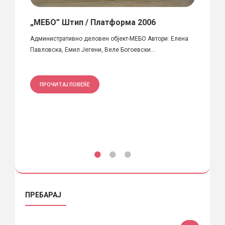
ole
„МЕБО” Штип / Платформа 2006
“Лок
СТО
Административно деловен објект-МЕБО Автори: Елена
 Cole
Павловска, Емил Јегени, Веле Богоевски...
конкур
самоуп
ПРОЧИТАЈ ПОВЕЌЕ
ПРО
ПРЕБАРАЈ