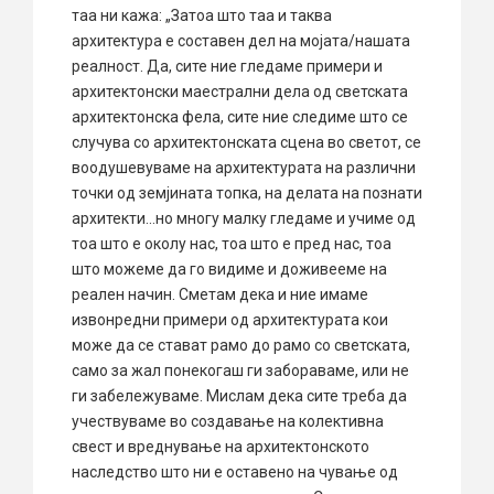
таа ни кажа: „Затоа што таа и таква
архитектура е составен дел на мојата/нашата
реалност. Да, сите ние гледаме примери и
архитектонски маестрални дела од светската
архитектонска фела, сите ние следиме што се
случува со архитектонската сцена во светот, се
воодушевуваме на архитектурата на различни
точки од земјината топка, на делата на познати
архитекти…но многу малку гледаме и учиме од
тоа што е околу нас, тоа што е пред нас, тоа
што можеме да го видиме и доживееме на
реален начин. Сметам дека и ние имаме
извонредни примери од архитектурата кои
може да се стават рамо до рамо со светската,
само за жал понекогаш ги забораваме, или не
ги забележуваме. Мислам дека сите треба да
учествуваме во создавање на колективна
свест и вреднување на архитектонското
наследство што ни е оставено на чување од