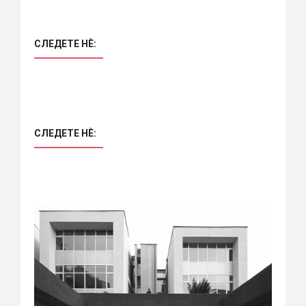
СЛЕДЕТЕ НÈ:
СЛЕДЕТЕ НÈ: