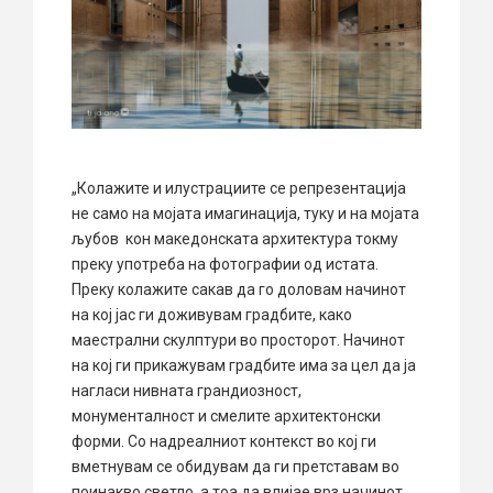
„Колажите и илустрациите се репрезентација
не само на мојата имагинација, туку и на мојата
љубов кон македонската архитектура токму
преку употреба на фотографии од истата.
Преку колажите сакав да го доловам начинот
на кој јас ги доживувам градбите, како
маестрални скулптури во просторот. Начинот
на кој ги прикажувам градбите има за цел да ја
нагласи нивната грандиозност,
монументалност и смелите архитектонски
форми. Со надреалниот контекст во кој ги
вметнувам се обидувам да ги претставам во
поинакво светло, а тоа да влијае врз начинот