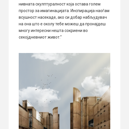
нивната скулптуралност која остава голем
простор за имагинацијата. Инспирација наоѓам
всушност насекаде, ако си добар набљудувач
на она што е околу тебе можеш да пронајдеш
многу интересни нешта сокриени во
секојдневниот живот.“