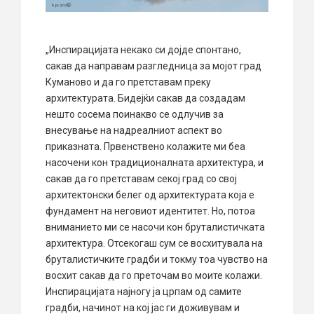
„Инспирацијата некако си дојде спонтано,
сакав да направам разгледница за мојот град
Куманово и да го претставам преку
архитектурата. Бидејќи сакав да создадам
нешто сосема поинакво се одлучив за
внесување на надреалниот аспект во
приказната. Првенствено колажите ми беа
насочени кон традиционалната архитектура, и
сакав да го претставам секој град со свој
архитектонски белег од архитектурата која е
фундамент на неговиот идентитет. Но, потоа
вниманието ми се насочи кон бруталистичката
архитектура. Отсекогаш сум се восхитувала на
бруталистичките градби и токму тоа чувство на
восхит сакав да го преточам во моите колажи.
Инспирацијата најногу ја црпам од самите
градби, начинот на кој јас ги доживувам и