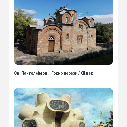
Св. Пантелејмон – Горно нерези / XII век