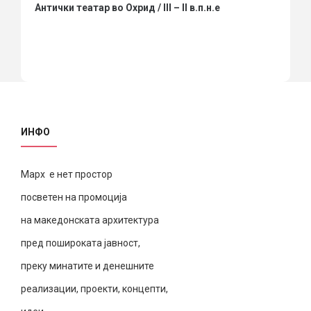
Антички театар во Охрид / III – II в.п.н.е
ИНФО
Марх е нет простор
посветен на промоција
на македонската архитектура
пред пошироката јавност,
преку минатите и денешните
реализации, проекти, концепти,