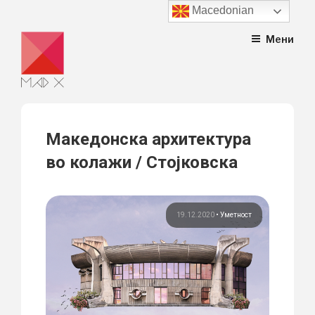
Macedonian
Skip
Мени
to
content
Македонска архитектура
во колажи / Стојковска
19.12.2020
•
Уметност