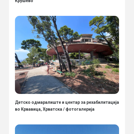
Крушево
Детско одмаралиште и центар за рехабилитација
во Крвавица, Хрватска / фотогалерија