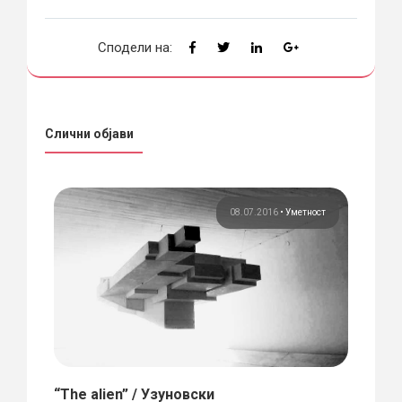
Сподели на:
Слични објави
ост
08.07.2016
•
Уметност
“The alien” / Узуновски
Прос