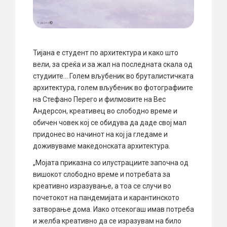
Тијана е студент по архитектура и како што
вели, за среќа и за жал на последната скала од
студиите… Голем вљубеник во бруталистичката
архитектура, голем вљубеник во фотографиите
на Стефано Перего и филмовите на Вес
Андерсон, креативец во слободно време и
обичен човек кој се обидува да даде свој мал
придонес во начинот на кој ја гледаме и
доживуваме македонската архитектура.
„Мојата приказна со илустрациите започна од
вишокот слободно време и потребата за
креативно изразување, а тоа се случи во
почетокот на пандемијата и карантинското
затворање дома. Иако отсекогаш имав потреба
и желба креативно да се изразувам на било