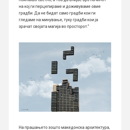
на кој ги перцепираме и доживуваме овие
градби. Да не бидат само градби кои ги
гледаме на минување, туку градби кои ја
зрачат својата магија во просторот.“
На прашањето зошто македонска архитектура,