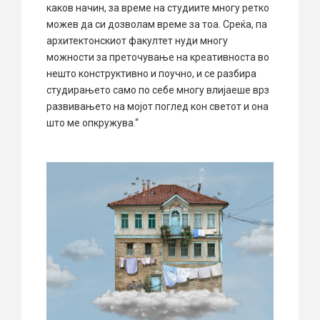
каков начин, за време на студиите многу ретко
можев да си дозволам време за тоа. Среќа, па
архитектонскиот факултет нуди многу
можности за преточување на креативноста во
нешто конструктивно и поучно, и се разбира
студирањето само по себе многу влијаеше врз
развивањето на мојот поглед кон светот и она
што ме опкружува.“