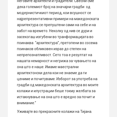
неговите архитекти и градители. Свесни сме
дека големиот број на значајни градби од
модернистичкиот период, кои всушност се
најрепрезентативни примери на македонската
архитектура се препуштени сами на себе и на
забот на времето. Неколку од нив се дури и
засекогаш изгубени во транформацијата во
поинаква “архитектура”, претопени во сосема
поинаков обликовен израз до степен на
непрепознатливост. Сето тоа е резултат на
нашата немарност и негрижа за чувањето на
она што е наше. Имаме маестрални
архитектонски дела кои не знаеме да ги
цениме и почитуваме. Изборот за употреба на
градби од македонската архитектура во моите
колажи и илустрации беше токму желбата за
истакнување на она што е вредно за почит и
внимание.“
Уживајте во прекрасните колажи на Тијана.