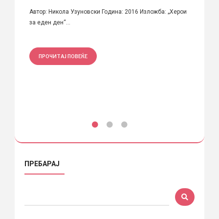
Анас
ифте
Автор: Никола Узуновски Година: 2016 Изложба: „Херои
за еден ден“...
Кој е 
сликар 
ПРОЧИТАЈ ПОВЕЌЕ
ПРО
ПРЕБАРАЈ