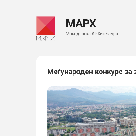
Skip
to
МАРХ
content
Македонска АРХитектура
Меѓународен конкурс за