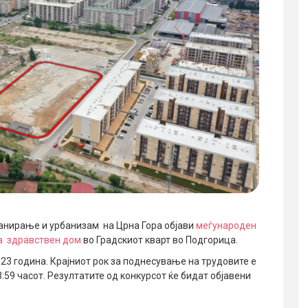
ланирање и урбанизам на Црна Гора објави
меѓународен
за здравствен дом
во Градскиот кварт во Подгорица.
023 година. Крајниот рок за поднесување на трудовите е
:59 часот. Резултатите од конкурсот ќе бидат објавени