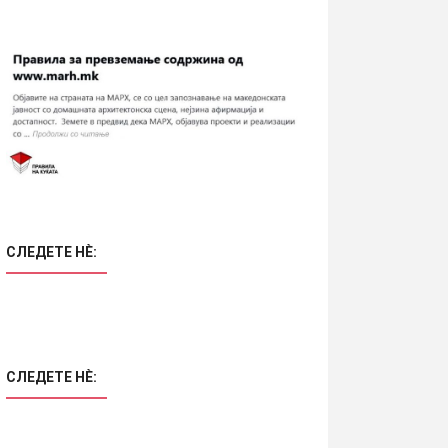
СЛЕДЕТЕ НÈ:
СЛЕДЕТЕ НÈ: