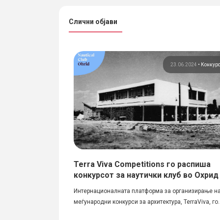
Слични објави
16.07.2020
•
Конкурси
23.06.2024
•
Конкур
јно решение за
Terra Viva Competitions го распиша
н во Општина
конкурсот за наутички клуб во Охрид
Интернационалната платформа за организирање н
Рок: 12.08.2020 / до
меѓународни конкурси за архитектура, TerraViva, го..