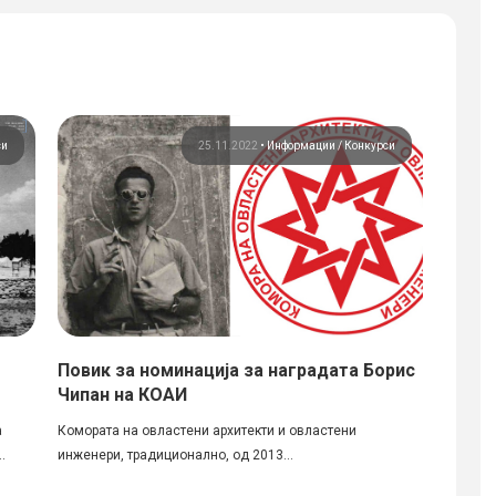
си
25.11.2022
•
Информации
Конкурси
Повик за номинација за наградата Борис
Конку
Чипан на КОАИ
Затво
Свети
а
Комората на овластени архитекти и овластени
.
инженери, традиционално, од 2013...
Рапишув
12:00 Н