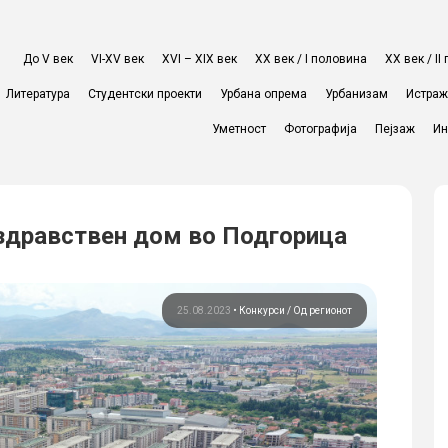
До V век
VI-XV век
XVI – XIX век
ХХ век / I половина
ХХ век / I
Литература
Студентски проекти
Урбана опрема
Урбанизам
Истра
Уметност
Фотографија
Пејзаж
Ин
 здравствен дом во Подгорица
25.08.2023
•
Конкурси
Од регионот