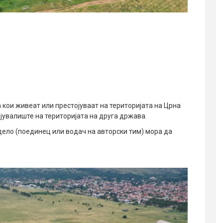
кои живеат или престојуваат на територијата на Црна
ојувалиште на територијата на друга држава.
дело (поединец или водач на авторски тим) мора да