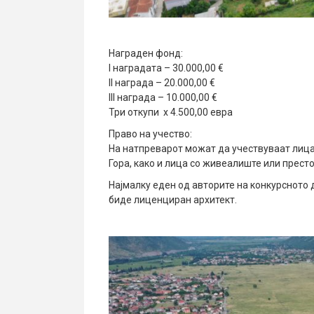
Награден фонд:
I наградата – 30.000,00 €
II награда – 20.000,00 €
III награда – 10.000,00 €
Три откупи x 4.500,00 евра
Право на учество:
На натпреварот можат да учествуваат лица 
Гора, како и лица со живеалиште или прест
Најмалку еден од авторите на конкурсното 
биде лиценциран архитект.