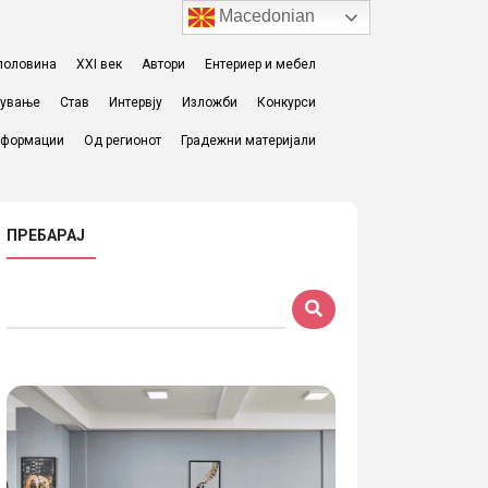
Macedonian
I половина
XXI век
Автори
Ентериер и мебел
жување
Став
Интервју
Изложби
Конкурси
формации
Од регионот
Градежни материјали
ПРЕБАРАЈ