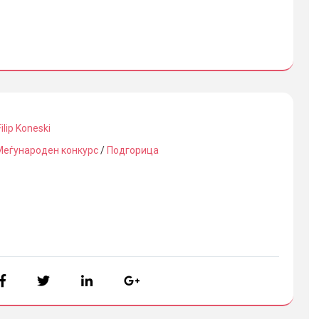
Filip Koneski
Меѓународен конкурс
/
Подгорица