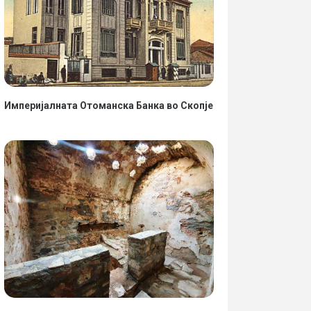
Империјалната Отоманска Банка во Скопје