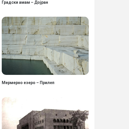
Градски амам – Дојран
Мермерно езеро – Прилеп