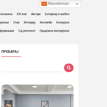
Macedonian
I половина
XXI век
Автори
Ентериер и мебел
жување
Став
Интервју
Изложби
Конкурси
формации
Од регионот
Градежни материјали
ПРЕБАРАЈ