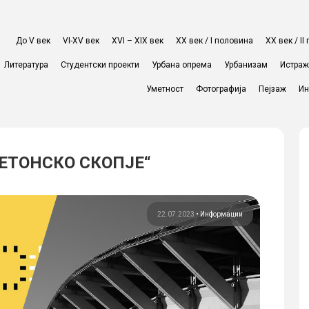
До V век
VI-XV век
XVI – XIX век
ХХ век / I половина
ХХ век / I
Литература
Студентски проекти
Урбана опрема
Урбанизам
Истра
Уметност
Фотографија
Пејзаж
Ин
„БЕТОНСКО СКОПЈЕ“
22.07.2023
•
Информации