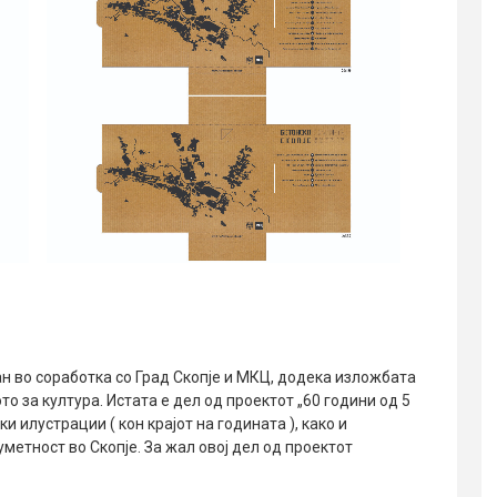
н во соработка со Град Скопје и МКЦ, додека изложбата
о за култура. Истата е дел од проектот „60 години од 5
ки илустрации ( кон крајот на годината ), како и
уметност во Скопје. За жал овој дел од проектот