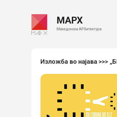
Skip
to
МАРХ
content
Македонска АРХитектура
Изложба во најава >>> 