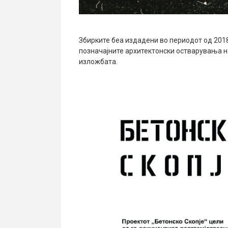
Збирките беа издадени во периодот од 201
позначајните архитектонски остварувања на
изложбата.