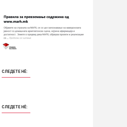
СЛЕДЕТЕ НÈ:
СЛЕДЕТЕ НÈ: