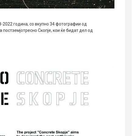
8-2022 година, со вкупно 34 фотографии од
 постземјотресно Скопје, кои ќе бидат дел од