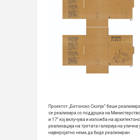
Проектот „Бетонско Скопје“ беше реализира
се реализира со поддршка на Министерствот
и 17“ кој вклучува и изложба на архитектонс
реализација на третата галерија на улична 
најверојатно нема да биде реализиран.