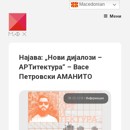
Macedonian
Skip
Мени
to
content
Најава: „Нови дијалози –
АРТитектура“ – Васе
Петровски АМАНИТО
08.03.2018
•
Информации