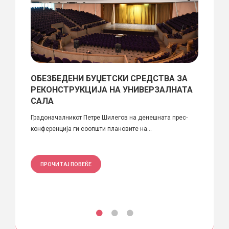
ОБЕЗБЕДЕНИ БУЏЕТСКИ СРЕДСТВА ЗА
Рефе
не
РЕКОНСТРУКЦИЈА НА УНИВЕРЗАЛНАТА
Почиту
САЛА
информ
Градоначалникот Петре Шилегов на денешната прес-
конференција ги соопшти плановите на...
ПРО
ПРОЧИТАЈ ПОВЕЌЕ