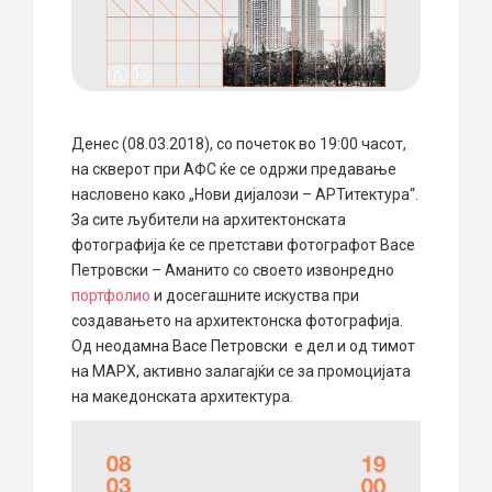
Денес (08.03.2018), со почеток во 19:00 часот,
на скверот при АФС ќе се одржи предавање
насловено како „Нови дијалози – АРТитектура“.
За сите љубители на архитектонската
фотографија ќе се претстави фотографот Васе
Петровски – Аманито со своето извонредно
портфолио
и досегашните искуства при
создавањето на архитектонска фотографија.
Од неодамна Васе Петровски е дел и од тимот
на МАРХ, активно залагајќи се за промоцијата
на македонската архитектура.