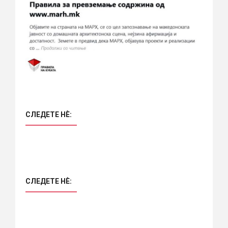
СЛЕДЕТЕ НÈ:
СЛЕДЕТЕ НÈ: