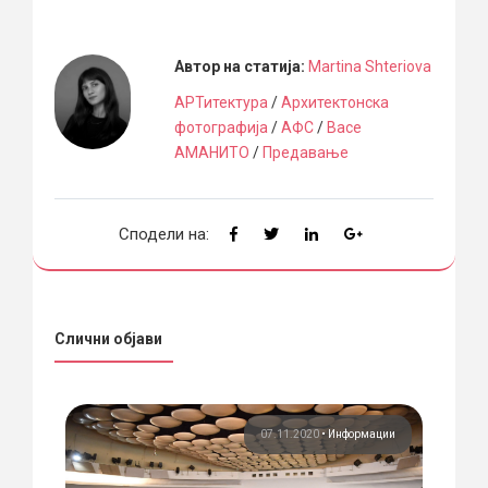
Автор на статија:
Martina Shteriova
АРТитектура
/
Архитектонска
фотографија
/
АФС
/
Васе
АМАНИТО
/
Предавање
Сподели на:
Слични објави
ура
07.11.2020
•
Информации