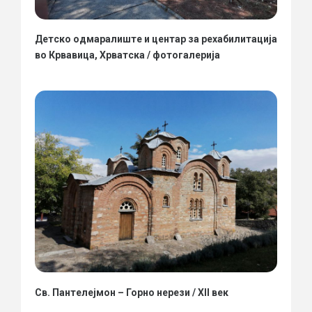
Детско одмаралиште и центар за рехабилитација
во Крвавица, Хрватска / фотогалерија
Св. Пантелејмон – Горно нерези / XII век