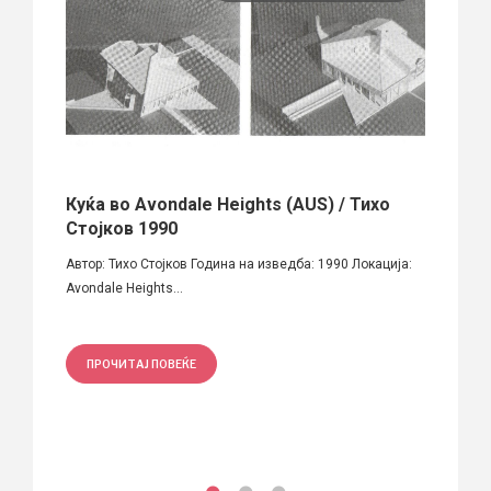
Куќа во Avondale Heights (AUS) / Тихо
Фото
Стојков 1990
1980 
е
Автор: Тихо Стојков Година на изведба: 1990 Локација:
Фотогр
Avondale Heights...
обнова
ПРОЧИТАЈ ПОВЕЌЕ
ПРО