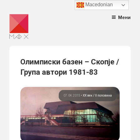
Macedonian
Skip
Мени
to
content
Олимписки базен – Скопје /
Група автори 1981-83
07.04.2015
•
ХХ век / II половина