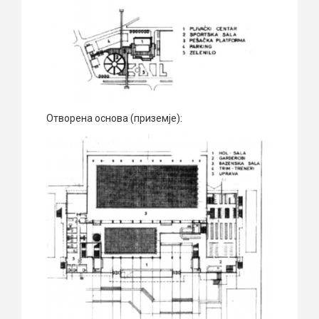
Отворена основа (приземје):