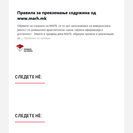
СЛЕДЕТЕ НÈ:
СЛЕДЕТЕ НÈ: