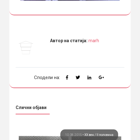
Автор на статија:
marh
Сподели на:
Слични објави
вина
10.08.2015
•
ХХ век / II половина