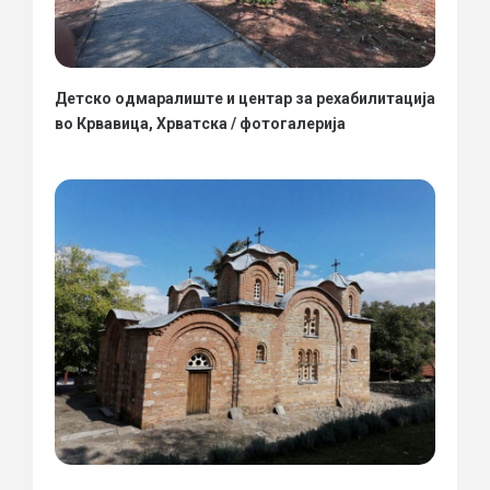
Детско одмаралиште и центар за рехабилитација
во Крвавица, Хрватска / фотогалерија