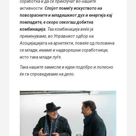
соработка и да се приклучат во нашите
активности.
Спојот помеѓу искуството на
повозрасните и младешкиот дух и енергија кај
помладите, е скоро секогаш добитна
комбинација.
Таа комбинација веќе ја
применуваме, во Управниот одбор на
Асоцијацијата на архитекти, повеќе од половина
се млади, имаме и надворешни соработници,
исто така млади луѓе.
Така нашите замисли и идеи подобро и полесно
ќе ги спроведуваме на дело.