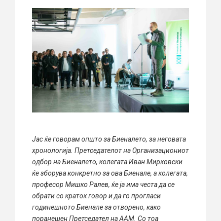
Јас ќе говорам општо за Биеналето, за неговата
хронологија. Претседателот на Организациониот
одбор на Биеналето, колегата Иван Мирковски
ќе зборува конкретно за ова Биенале, а колегата,
професор Мишко Ралев, ќе ја има честа да се
обрати со краток говор и да го прогласи
годинешното Биенале за отворено, како
поранешен Претседател на ААМ. Со тоа