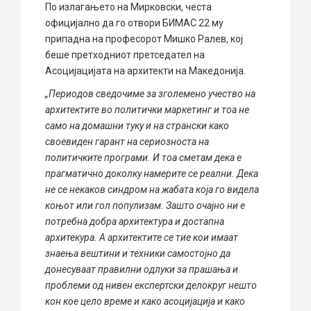
По излагањето на Мирковски, честа
официјално да го отвори БИМАС 22 му
припадна на професорот Мишко Ралев, кој
беше претходниот претседател на
Асоцијацијата на архитекти на Македонија.
„Периодов сведочиме за зголемено учество на
архитектите во политички маркетинг и тоа не
само на домашни туку и на странски како
своевиден гарант на сериозноста на
политичките програми. И тоа сметам дека е
прагматично доколку намерите се реални. Дека
не се некаков синдром на жабата која го видела
коњот или гол популизам. Зашто очајно ни е
потребна добра архитектура и достапна
архитекура. А архитектите се тие кои имаат
знаења вештини и техники самостојно да
донесуваат правилни одлуки за прашања и
проблеми од нивен експертски делокруг нешто
кон кое цело време и како асоцијација и како