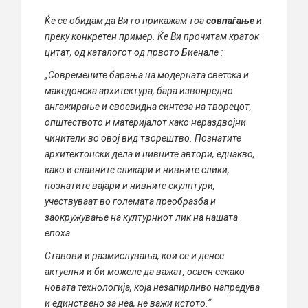
Ќе се обидам да Ви го прикажам тоа
совпаѓање
и
преку конкретен пример. Ќе Ви прочитам краток
цитат, од каталогот од првото Биенале :
„
Современите барања на модерната светска и
македонска архитектура, бара извонредно
ангажирање и своевидна синтеза на творецот,
општеството и материјалот како нераздвојни
чинители во овој вид творештво. Познатите
архитектонски дела и нивните автори, еднакво,
како и славните сликари и нивните слики,
познатите вајари и нивните скулптури,
учествуваат во големата преобразба и
заокружување на културниот лик на нашата
епоха.
Ставови и размислувања, кои се и денес
актуелни и би можеле да важат, освен секако
новата технологија, која незапирливо напредува
и единствено за неа, не важи истото.“