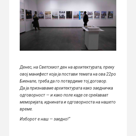
Денес, на Светскиот ден на архитектурата, преку
овој манифест која ја постави темата на ова 22ро
Биенале, треба да го потврдиме тој договор.
Да ја признаваме архитектурата како заедничка
одговорност — и како поле каде се среќаваат
меморијата, иднината и одговорноста на нашето
време.
Изборот е наш — заедно!“