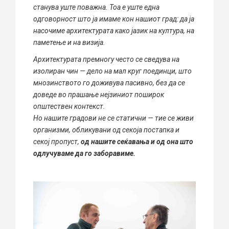
станува уште поважна.
Тоа е уште една
одговорност што ја имаме кон нашиот град:
да ја
насочиме архитектурата како јазик на култура, на
паметење и на визија.
Архитектурата премногу често се сведува на
изолиран чин — дело на мал круг поединци, што
мнозинството го доживува пасивно, без да се
доведе во прашање нејзиниот поширок
општествен контекст.
Но нашите градови не се статични — тие се живи
организми, обликувани од секоја постапка и
секој пропуст,
од нашите сеќавања и од она што
одлучуваме да го заборавиме.