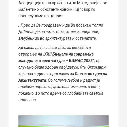
Асоцијацијата на архитекти на Македонија арх.
Валентино Константиновски чиј говор го
пренесуваме во целост:
„ Прво да Ве поздравам и да Ви посакам топло
Добредојде на сите гости, колеги, пријатели,
вљубеници во архитектурата и останатите.
Би сакал да нагласам дека за свеченото
отворање на
„
XXII
Биенале на современа
македонска архитектура
– БИМАС 2025”
, не
случајно беше одбран овој датум, 6ти Октомври,
кој оваа година е прогласен за
Светскиот ден на
Архитектурата
. Со голема љубов и радост ја
праќаме пораката, дека славиме нешто свое,
локално, во исто време со глобалната светска
прослава.