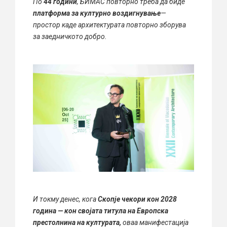
По
44 години
, БИМАС повторно треба да биде
платформа за културно воздигнување
—
простор каде архитектурата повторно зборува
за заедничкото добро.
И токму денес, кога
Скопје чекори кон 2028
година — кон својата титула на Европска
престолнина на културата
,
оваа манифестација