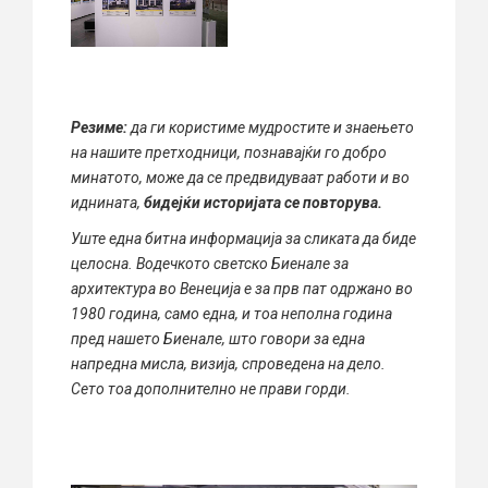
Резиме:
да ги користиме мудростите и знаењето
на нашите претходници, познавајќи го добро
минатото, може да се предвидуваат работи и во
иднината,
бидејќи историјата се повторува.
Уште една битна информација за сликата да биде
целосна. Водечкото светско Биенале за
архитектура во Венеција е за прв пат одржано во
1980 година, само една, и тоа неполна година
пред нашето Биенале, што говори за една
напредна мисла, визија, спроведена на дело.
Сето тоа дополнително не прави горди.