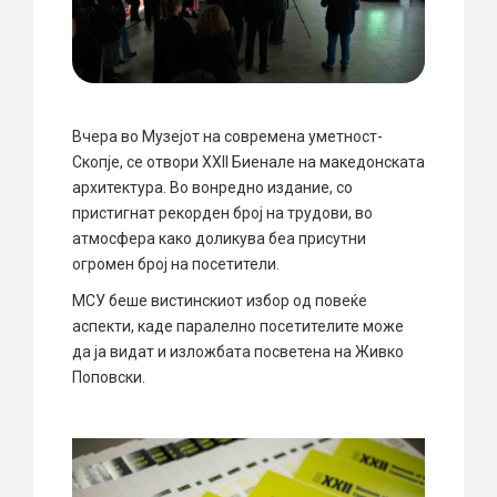
Вчера во Музејот на современа уметност-
Скопје, се отвори XXII Биенале на македонската
архитектура. Во вонредно издание, со
пристигнат рекорден број на трудови, во
атмосфера како доликува беа присутни
огромен број на посетители.
МСУ беше вистинскиот избор од повеќе
аспекти, каде паралелно посетителите може
да ја видат и изложбата посветена на Живко
Поповски.