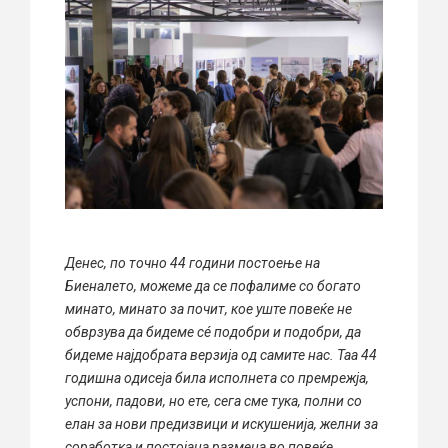
Денес, по точно 44 години постоење на
Биеналето, можеме да се пофалиме со богато
минато, минато за почит, кое уште повеќе не
обврзува да бидеме сé подобри и подобри, да
бидеме најдобрата верзија од самите нас. Таа 44
годишна одисеја била исполнета со премрежја,
успони, падови, но ете, сега сме тука, полни со
елан за нови предизвици и искушенија, желни за
соработка и постојана размена во повеќе