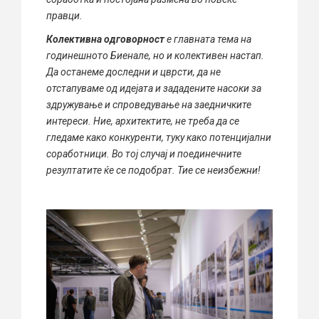
правци.
Колективна одговорност
е главната тема на
годинешното Биенале, но и колективен настап.
Да останеме доследни и цврсти, да не
отстапуваме од идејата и зададените насоки за
здружување и спроведување на заедничките
интереси. Ние, архитектите, не треба да се
гледаме како конкуренти, туку како потенцијални
соработници. Во тој случај и поединечните
резултатите ќе се подобрат. Тие се неизбежни!