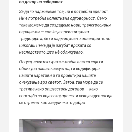
во декор на заборавот.
За да го надминеме тоа, ни е потребна зрелост.
Ни е потребна колективна одговорност. Само
така можеме да создадеме нови, трансгресивни
парадигми — кои ќе ја преиспитуваат
традицијата, ќе ги надминуваат конвенциите, но
никогаш нема да ја изгубат врската со
наследството што нè обликувало.
Оттука, архитектурата е моќна алатка која ги
обликува нашите искуства, ги кодифицира
нашите наративи и ги проектира нашите
очекувања врз светот. Затоа, таа мора да се
третира како општествен договор — како
спогодба со која секој проект и секоја идеологија
се стремат кон заедничкото добро.