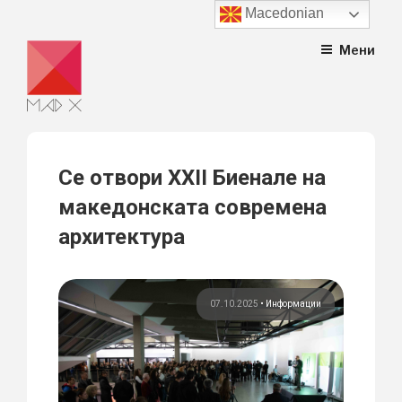
Macedonian
Skip
Мени
to
content
Се отвори XXII Биенале на
македонската современа
архитектура
07.10.2025
•
Информации