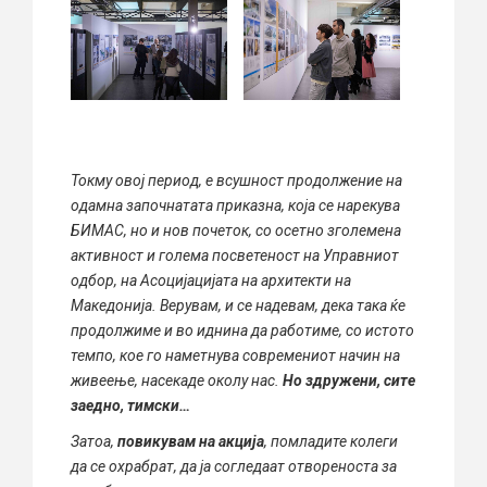
Токму овој период, е всушност продолжение на
одамна започнатата приказна, која се нарекува
БИМАС, но и нов почеток, со осетно зголемена
активност и голема посветеност на Управниот
одбор, на Асоцијацијата на архитекти на
Македонија. Верувам, и се надевам, дека така ќе
продолжиме и во иднина да работиме, со истото
темпо, кое го наметнува современиот начин на
живеење, насекаде околу нас.
Но здружени, сите
заедно, тимски…
Затоа,
повикувам на акција
, помладите колеги
да се охрабрат, да ја согледаат отвореноста за