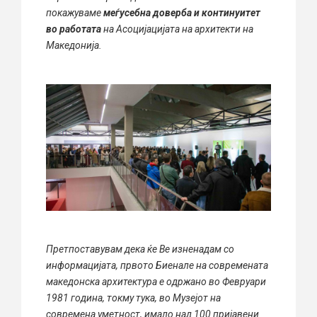
покажуваме
меѓусебна доверба
и
континуитет
во работата
на Асоцијацијата на архитекти на
Македонија.
Претпоставувам дека ќе Ве изненадам со
информацијата, првото Биенале на современата
македонска архитектура е одржано во Февруари
1981 година, токму тука, во Музејот на
современа уметност, имало над 100 пријавени