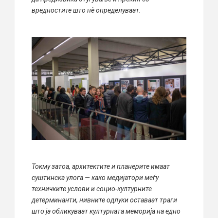
вредностите што нè определуваат.
Токму затоа, архитектите и планерите имаат
суштинска улога — како медијатори меѓу
техничките услови и социо-културните
детерминанти, нивните одлуки оставaат траги
што ја обликуваат културната меморија на едно