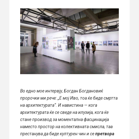
Во едно мое интервју, Богдан Богдановиќ
пророчки ми рече: „Е мој Иво, тоа ќе биде смртта
на архитектурата“. И навистина — кога
архитектурата ќе се сведе на илузија, кога ќе
стане производ за моментална фасцинација
наместо простор на колективната смисла, таа
престанува да биде културен чин и се
претвора