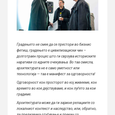
Градењето не смее да се престори во бизнис
фетиш, градењето е цивилизациски чин –
долготраен процес што ги сврзува историските
наративи со идните очекувања. Во таа смисла,
архитектурата не е само уметност или
технологија — таа е манифест за одговорноста!
Одговорност кон просторот во кој живееме, кон
времето во кое дејствуваме, и кон луѓето за кои
градиме.
Архитектурата може да ги зајакне релациите со
локалниот контекст и наследство, или, обратно,
да предизвика отуѓување и прекин со