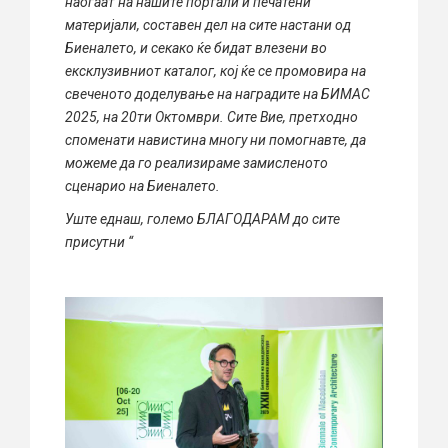
наоѓаат на нашите портали и печатени
материјали, составен дел на сите настани од
Биеналето, и секако ќе бидат влезени во
ексклузивниот каталог, кој ќе се промовира на
свеченото доделување на наградите на БИМАС
2025, на 20ти Октомври. Сите Вие, претходно
споменати навистина многу ни помогнавте, да
можеме да го реализираме замисленото
сценарио на Биеналето.
Уште еднаш, големо БЛАГОДАРАМ до сите
присутни “