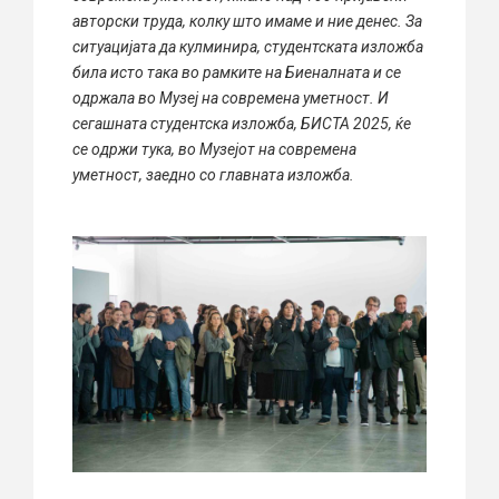
авторски труда, колку што имаме и ние денес. За
ситуацијата да кулминира, студентската изложба
била исто така во рамките на Биеналната и се
одржала во Музеј на современа уметност. И
сегашната студентска изложба, БИСТА 2025, ќе
се одржи тука, во Музејот на современа
уметност, заедно со главната изложба.