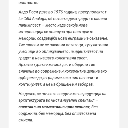
општество.
Алдо Роси уште во 1976 година, преку проектот
La Città Analoga, нè потсети дека градот е слоевит
палимпсест — место каде секоја нова
интервенција се впишува врз постојните
мемории, создавајќи нови енграми на сеќавање.
Тие слоеви не се пасивни остатоци, туку активни
учесници во обликувањето на идентитетот на
градот и на нашата колективна свест.
Архитектурата има моќ да ги обедини тие
значења во современа и кохерентна целина,ако
одбереме да ја градиме како чин на почит и
континуитет, а не на бришење и заборав.
Но денес, сè почесто сведочиме на редукција на
архитектурата во чист визуелен спектакл —
спектакл на моментална привлечност
, без
содржина, без меморија, без општествена
смисла.