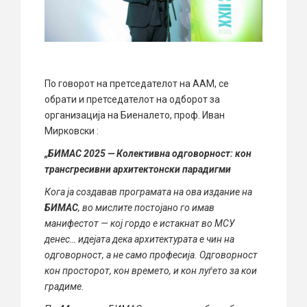
По говорот на претседателот на ААМ, се
обрати и претседателот на одборот за
организација на Биеналето, проф. Иван
Мирковски :
„БИМАС 2025 — Колективна одговорност: кон
трансгресивни архитектонски парадигми
Кога ја создавав програмата на ова издание на
БИМАС
, во мислите постојано го имав
манифестот — кој гордо е истакнат во МСУ
денес… идејата дека архитектурата е чин на
одговорност, а не само професија. Одговорност
кон просторот, кон времето, и кон луѓето за кои
градиме.