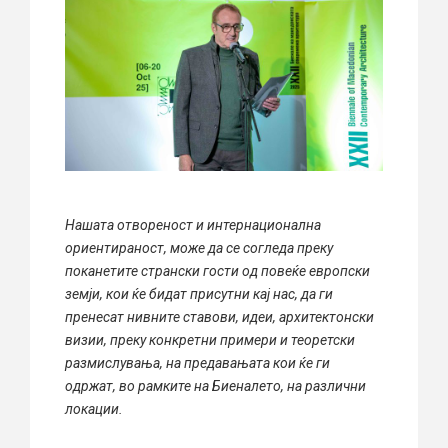
Нашата отвореност и интернационална
ориентираност, може да се согледа преку
поканетите странски гости од повеќе европски
земји, кои ќе бидат присутни кај нас, да ги
пренесат нивните ставови, идеи, архитектонски
визии, преку конкретни примери и теоретски
размислувања, на предавањата кои ќе ги
одржат, во рамките на Биеналето, на различни
локации.