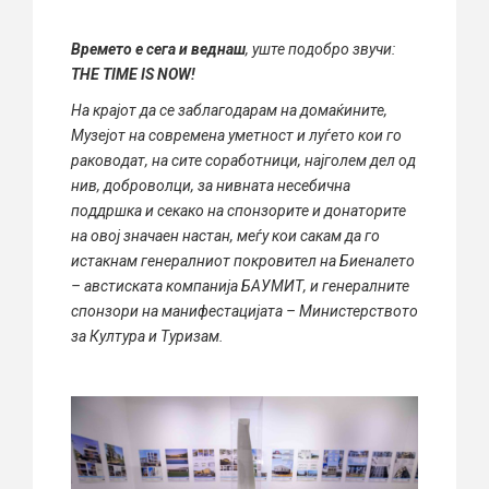
Времето е сега и веднаш
, уште подобро звучи:
THE TIME IS NOW!
На крајот да се заблагодарам на домаќините,
Музејот на современа уметност и луѓето кои го
раководат, на сите соработници, најголем дел од
нив, доброволци, за нивната несебична
поддршка и секако на спонзорите и донаторите
на овој значаен настан, меѓу кои сакам да го
истакнам генералниот покровител на Биеналето
– австиската компанија БАУМИТ, и генералните
спонзори на манифестацијата – Министерството
за Култура и Туризам.