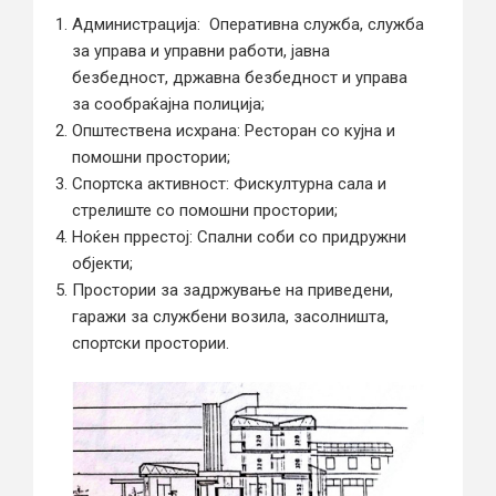
Администрација: Оперативна служба, служба
за управа и управни работи, јавна
безбедност, државна безбедност и управа
за сообраќајна полиција;
Општествена исхрана: Ресторан со кујна и
помошни простории;
Спортска активност: Фискултурна сала и
стрелиште со помошни простории;
Ноќен пррестoj: Спални соби со придружни
објекти;
Простории за задржување на приведени,
гаражи за службени возила, засолништа,
спортски простории.