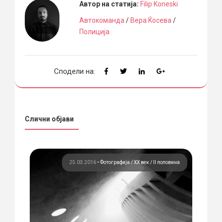
Автор на статија:
Filip Koneski
Автокоманда
/
Вера Ќосева
/
Полиција
Сподели на:
Слични објави
вина
25.03.2016
•
Фотографија
ХХ век / II половина