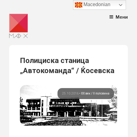
Macedonian
Skip
Мени
to
content
Полициска станица
„Автокоманда“ / Ќосевска
25.10.2016
•
ХХ век / II половина