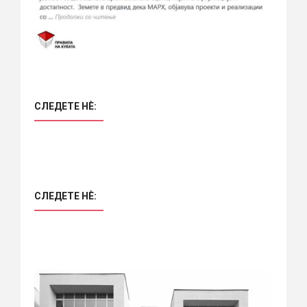
СЛЕДЕТЕ НÈ:
СЛЕДЕТЕ НÈ: