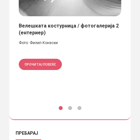
Велешката костурница / фотогалерија 2
Хоте
(ентериер)
Локаци
 1985
Фото: Филип Конески
Димитр
ПРОЧИТАЈ ПОВЕЌЕ
ПРО
ПРЕБАРАЈ