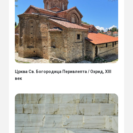
Црква Св. Богородица Перивлепта / Охрид, XIII
век