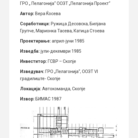
ГРО „ Пелагонија“ ООЗТ „Пелагонија Проект“
Автор:
Вера Ќосева
Соработници:
Ружица Десовска, Билјана
Групче, Марионка Тасева, Катица Стоева
Проектирање:
април-јуни 1985
Изведба:
јули-декември 1985
Инвеститор:
ГСВР – Скопје
Изведувач:
ГРО „Пелагонија“, ООЗТ VI
градилиште- Скопје
Локација:
Автокоманда, Скопје
Извор:
БИМАС 1987