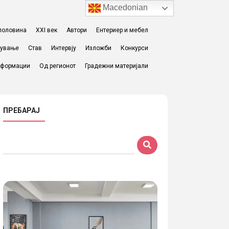
Macedonian
I половина
XXI век
Автори
Ентериер и мебел
жување
Став
Интервју
Изложби
Конкурси
формации
Од регионот
Градежни материјали
ПРЕБАРАЈ