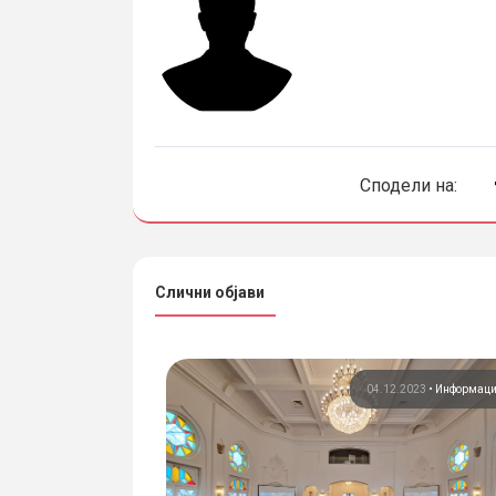
Сподели на:
Слични објави
09.12.2020
•
XXI век
04.12.2023
•
Информац