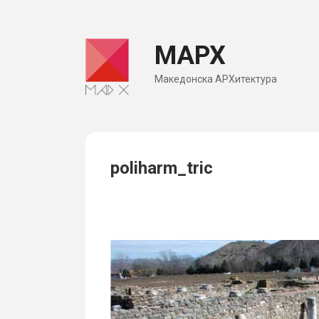
Skip
to
МАРХ
content
Македонска АРХитектура
poliharm_tric