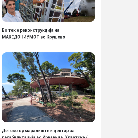
Во тек е реконструкција на
МАКЕДОНИУМОТ во Крушево
Детско одмаралиште и центар за
рехабилитација во Крвавица, Хрватска /