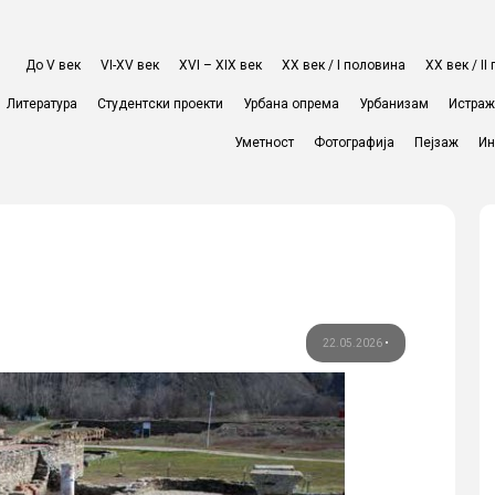
До V век
VI-XV век
XVI – XIX век
ХХ век / I половина
ХХ век / I
Литература
Студентски проекти
Урбана опрема
Урбанизам
Истра
Уметност
Фотографија
Пејзаж
Ин
22.05.2026
•