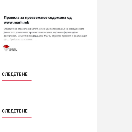
СЛЕДЕТЕ НÈ:
СЛЕДЕТЕ НÈ: