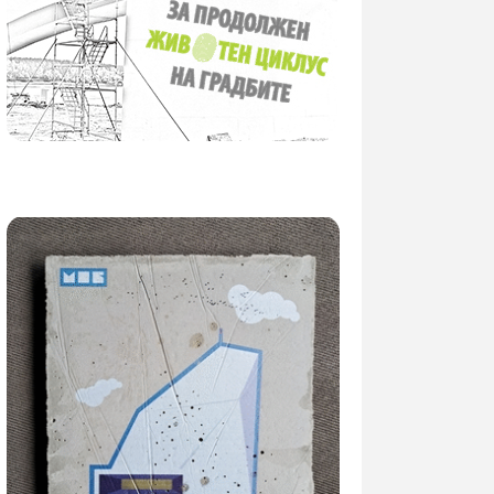
09.12.2020
•
XXI век