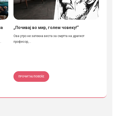
на
„Почивај во мир, голем човеку!“
Плошт
Мицев
Ова утро не затекна веста за смртта на драгиот
.
професор,...
Автори:
Андонов
ПРОЧИТАЈ ПОВЕЌЕ
ПРОЧ