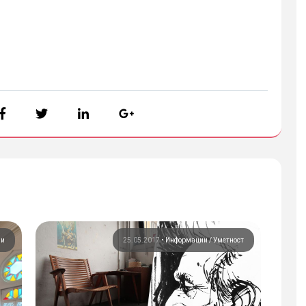
ии
25.05.2017
•
Информации
Уметност