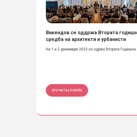
 / Милојеска,
Викендов се оддржа Втората годиш
средба на архитекти и урбанисти
 Мицевска, Елена
На 1 и 2 декември 2023 се одржа Втората Годишна..
.
ПРОЧИТАЈ ПОВЕЌЕ