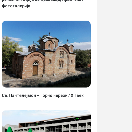
фотогалерија
Св. Пантелејмон – Горно нерези / XII век