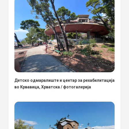
Детско одмаралиште и центар за рехабилитација
во Крвавица, Хрватска / фотогалерија