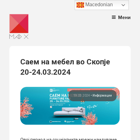
Macedonian
Skip
Мени
to
content
Саем на мебел во Скопје
20-24.03.2024
19.03.2024
•
Информации
Овој период на социјалните мрежи наидуваме