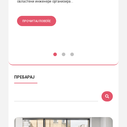
тет
овластени инженери организира...
На 17 
ПРОЧИТАЈ ПОВЕЌЕ
ПРО
ПРЕБАРАЈ