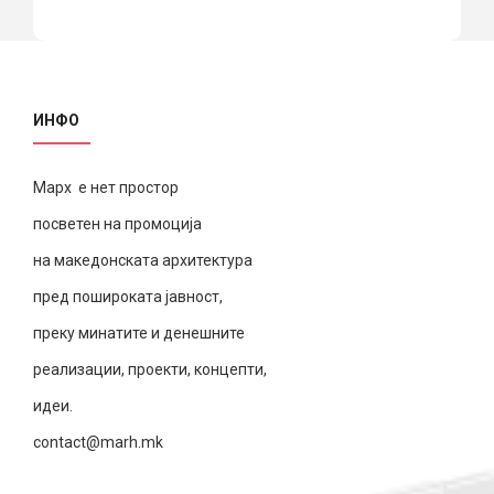
ИНФО
Марх е нет простор
посветен на промоција
на македонската архитектура
пред пошироката јавност,
преку минатите и денешните
реализации, проекти, концепти,
идеи.
contact@marh.mk