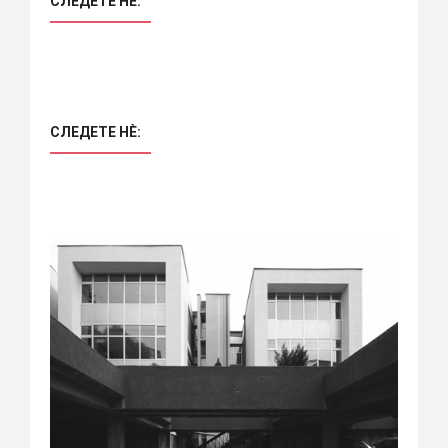
СЛЕДЕТЕ НÈ:
СЛЕДЕТЕ НÈ: