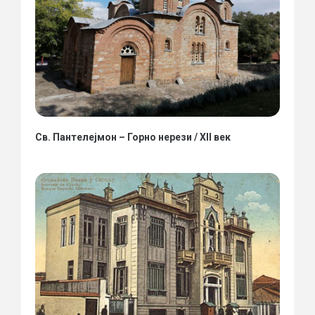
Св. Пантелејмон – Горно нерези / XII век