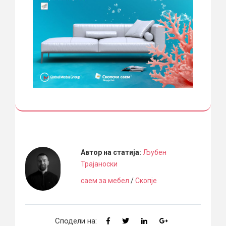
Автор на статија:
Љубен
Трајаноски
саем за мебел
/
Скопје
Сподели на: