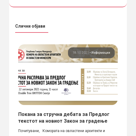
Слични објави
ции
18.10.2021
•
Информации
Покана за стручна дебата за Предлог
Перс
 /
текстот на новиот Закон за градење
инду
Маке
Почитувани, Комората на овластени архитекти и