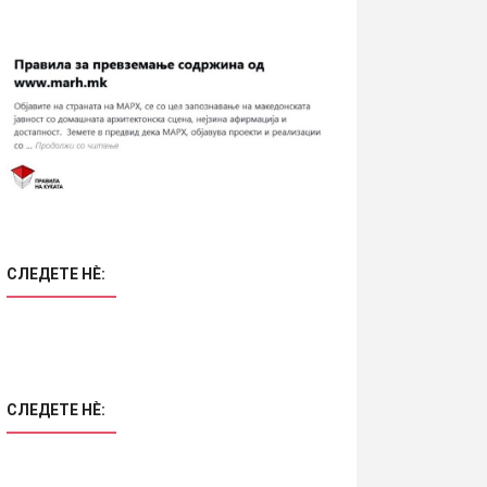
СЛЕДЕТЕ НÈ:
СЛЕДЕТЕ НÈ: