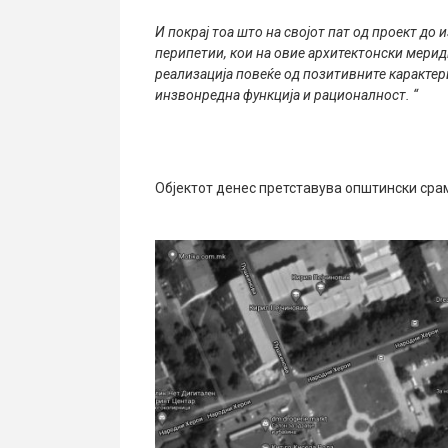
И покрај тоа што на својот пат од проект до 
перипетии, кои на овие архитектонски мериди
реализација повеќе од позитивните каракте
инзвонредна функција и рационалност. “
Објектот денес претставува општински срам