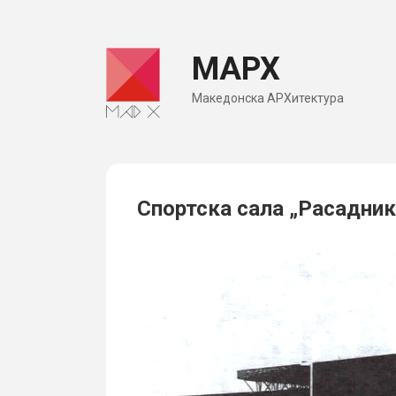
Skip
to
МАРХ
content
Македонска АРХитектура
Спортска сала „Расадник