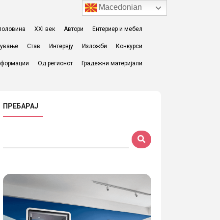
Macedonian
I половина
XXI век
Автори
Ентериер и мебел
жување
Став
Интервју
Изложби
Конкурси
формации
Од регионот
Градежни материјали
ПРЕБАРАЈ