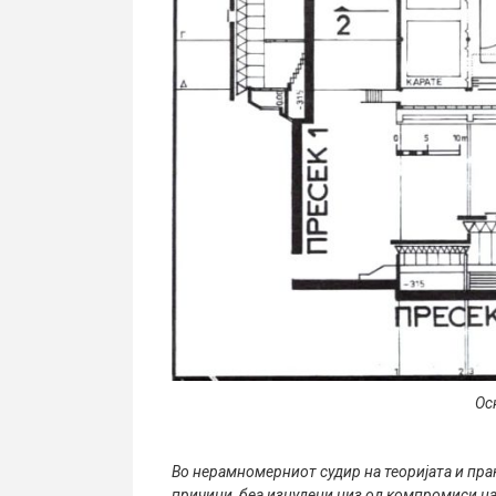
Ос
Во нерамномерниот судир на теоријата и пракс
причини, беа изнудени низ од компромиси на 