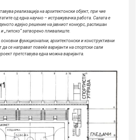
ставува реализација на архитектонски објект, при чие
тите од една научно – истражувачка работа. Салата е
деното идејно решение на јавниот конкурс, распишан
а и „типско“ затворено пливалиште.
 основни функционални, архитектонски и конструктивни
да се направат повеќе варијанти на спортски сали
роект претставува една можна варијанта.