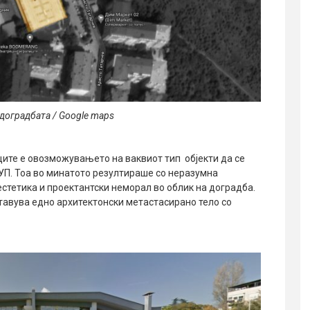
 доградбата / Google maps
ците е овозможувањето на ваквиот тип објекти да се
ДУП. Тоа во минатото резултираше со неразумна
естетика и проектантски неморал во облик на доградба.
ставува едно архитектонски метастасирано тело со