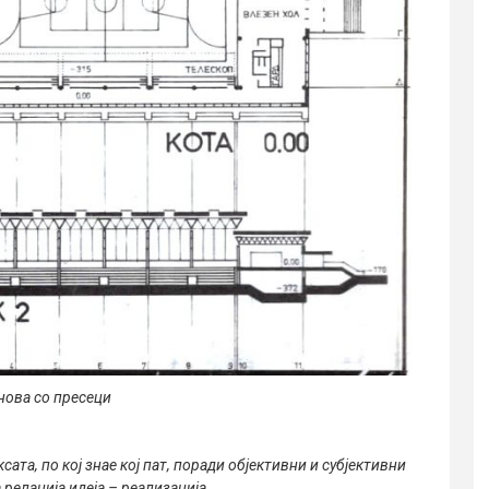
нова со пресеци
ата, по кој знае кој пат, поради објективни и субјективни
релација идеја – реализација.