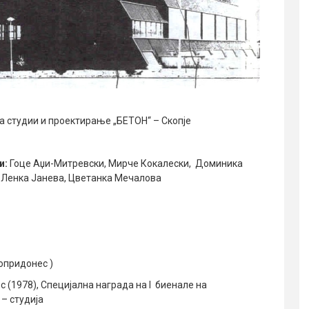
за студии и проектирање „БЕТОН“ – Скопје
и:
Гоце Аџи-Митревски, Мирче Кокалески, Доминика
 Ленка Јанева, Цветанка Мечалова
опридонес )
с (1978), Специјална награда на I биенале на
 – студија