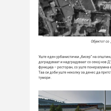
Објектот со
Уште еден урбанистички „бисер“ на општин
доградуваат и надградуваат со секој нов 
функција – ресторан, со уште понеразумна 
Таа си доби уште неколку за денес да прет
тумори .