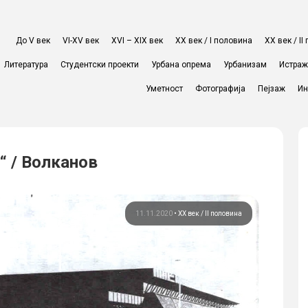
До V век
VI-XV век
XVI – XIX век
ХХ век / I половина
ХХ век / I
Литература
Студентски проекти
Урбана опрема
Урбанизам
Истра
Уметност
Фотографија
Пејзаж
Ин
“ / Волканов
11.11.2020
•
ХХ век / II половина