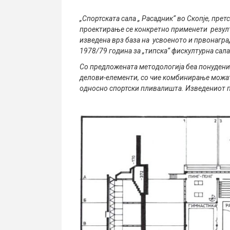
„Спортската сала „ Расадник“ во Скопје, прет
проектирање се конкретно применети резулта
изведена врз база на усвоеното и првонагра
1978/79 година за „типска“ фискултурна сал
Со предложената методологија беа понудени
делови-елементи, со чие комбинирање можат 
односно спортски пливалишта. Изведениот п