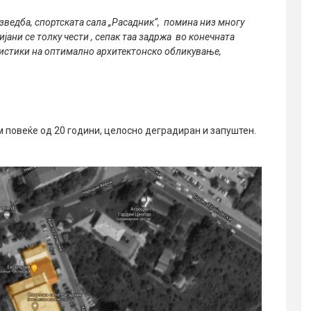
изведба, спортската сала „Расадник“, помина низ многу
јани се толку чести , сепак таа задржа во конечната
ристики на оптимално архитектонско обликување,
 повеќе од 20 години, целосно деградиран и запуштен.