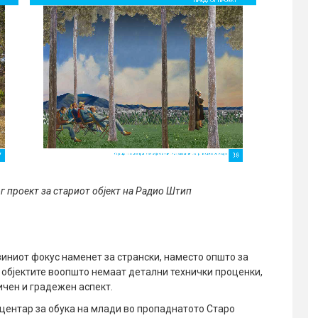
г проект за стариот објект на Радио Штип
зиниот фокус наменет за странски, наместо општо за
 објектите воопшто немаат детални технички проценки,
ичен и градежен аспект.
 центар за обука на млади во пропаднатото Старо