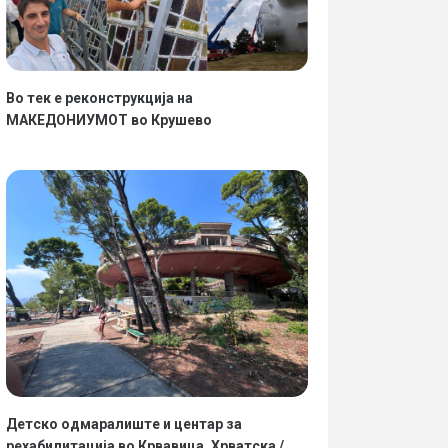
Во тек е реконструкција на
МАКЕДОНИУМОТ во Крушево
Детско одмаралиште и центар за
рехабилитација во Крвавица, Хрватска /