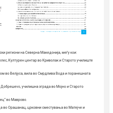
ски региони на Северна Македонија, меѓу кои:
Велес, Културен центар во Криволак и Старото училиште
дом во Велјуса, вила во Смрдлива Вода и поранешната
о Добрешеvo, училишна зграда во Мојно и Старото
ец“ во Маврово.
ца во Орашанац, црковни сместувања во Матејче и