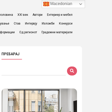
Macedonian
I половина
XXI век
Автори
Ентериер и мебел
жување
Став
Интервју
Изложби
Конкурси
формации
Од регионот
Градежни материјали
ПРЕБАРАЈ