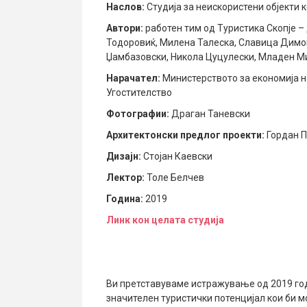
Наслов:
Студија за неискористени објекти 
Автори:
работен тим од Туристика Скопје –
Тодоровиќ, Милена Талеска, Славица Димов
Џамбазовски, Никола Цуцулески, Младен М
Нарачател:
Министерството за економија н
Угостителство
Фотографии:
Драган Таневски
Архитектонски предлог проекти:
Гордан П
Дизајн:
Стојан Каевски
Лектор:
Толе Белчев
Година:
2019
Линк кон целата студија
Ви претставуваме истражување од 2019 год
значителен туристички потенцијал кои би 