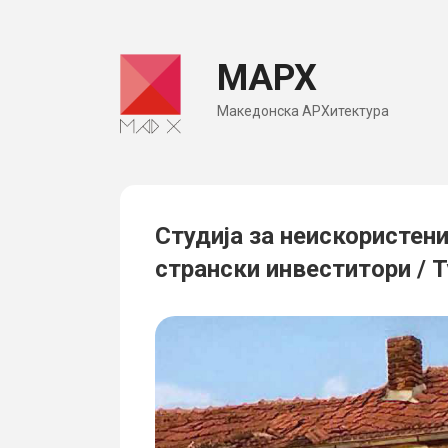
Skip
to
МАРХ
content
Македонска АРХитектура
Студија за неискористени
странски инвеститори / 