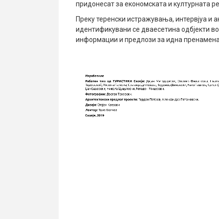
придонесат за економската и културната ре
Преку теренски истражувања, интервјуа и а
идентификувани се дваесетина одбјекти во 
информации и предлози за идна пренамена