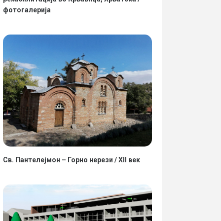
фотогалерија
Св. Пантелејмон – Горно нерези / XII век