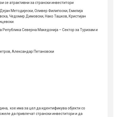
кои се атрактивни за странски инвеститори
 Дејан Методијески, Оливер Филипоски, Емилија
ска, Чедомир Димовски, Нако Ташков, Кристијан
ицевски.
а Република Северна Македонија – Сектор за Туризам и
етров, Александар Петановски
ина, кое има за цел да идентификува објекти со
можеле да привлечат странски инвеститори и да