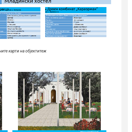
ните карти на објектитеж