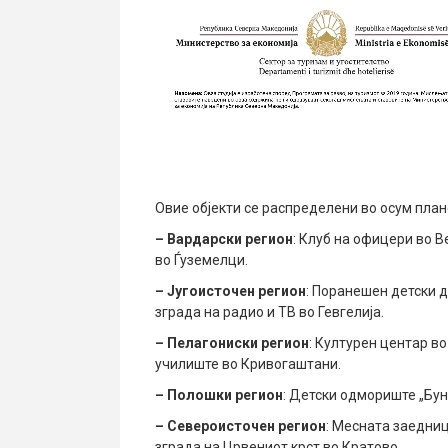
Овие објекти се распределени во осум план
– Вардарски регион
: Клуб на офицери во 
во Ѓуземелци.
– Југоисточен регион
: Поранешен детски 
зграда на радио и ТВ во Гевгелија.
– Пелагониски регион
: Културен центар в
училиште во Кривогаштани.
– Полошки регион
: Детски одмориште „Бун
– Североисточен регион
: Месната заедни
зграда на Црвениот крст во Кратово.