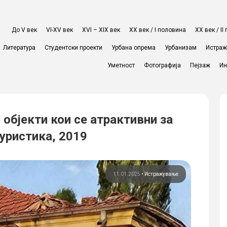
До V век
VI-XV век
XVI – XIX век
ХХ век / I половина
ХХ век / I
Литература
Студентски проекти
Урбана опрема
Урбанизам
Истра
Уметност
Фотографија
Пејзаж
Ин
 објекти кои се атрактивни за
Туристика, 2019
11.01.2025
•
Истражување