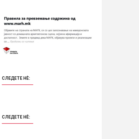
СЛЕДЕТЕ НÈ:
СЛЕДЕТЕ НÈ: