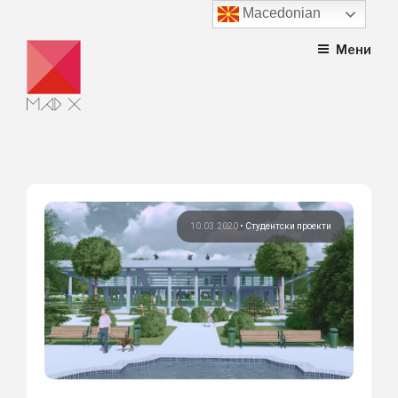
Macedonian
Skip
Мени
to
content
10.03.2020
•
Студентски проекти