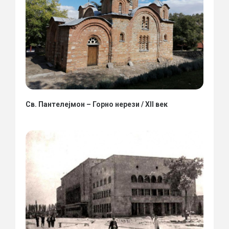
Св. Пантелејмон – Горно нерези / XII век