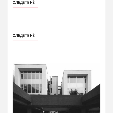
СЛЕДЕТЕ НÈ:
СЛЕДЕТЕ НÈ: