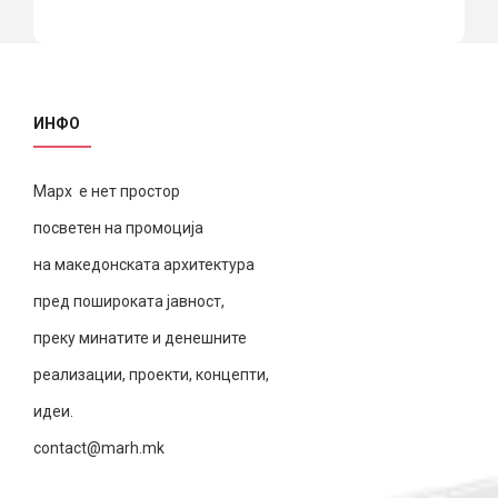
ИНФО
Марх е нет простор
посветен на промоција
на македонската архитектура
пред пошироката јавност,
преку минатите и денешните
реализации, проекти, концепти,
идеи.
contact@marh.mk