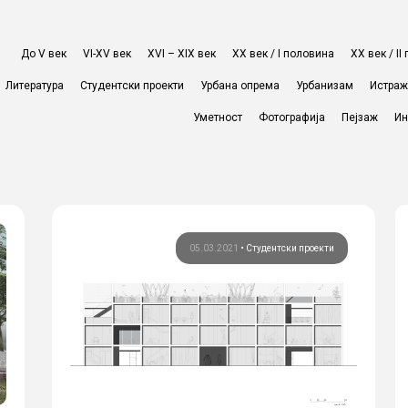
До V век
VI-XV век
XVI – XIX век
ХХ век / I половина
ХХ век / I
Литература
Студентски проекти
Урбана опрема
Урбанизам
Истра
Уметност
Фотографија
Пејзаж
Ин
05.03.2021
•
Студентски проекти