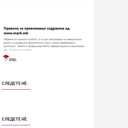
СЛЕДЕТЕ НÈ:
СЛЕДЕТЕ НÈ: