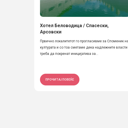
Хотел Беловодица / Спасески,
Арсовски
Првично локалитетот го прогласивме за Споменик н
културата и со тоа сметаме дека надлежните власти
треба да покренат иницијатива за...
ПРОЧИТАЈ ПОВЕЌЕ