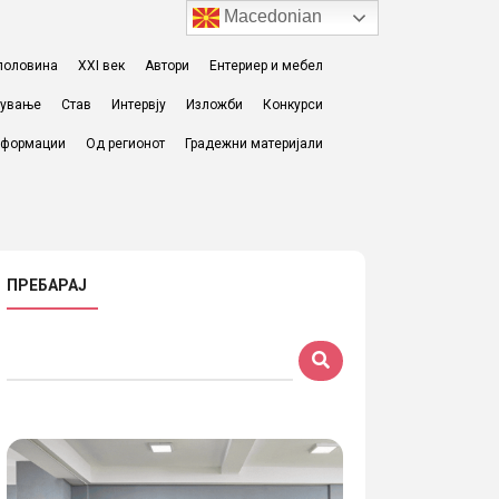
Macedonian
I половина
XXI век
Автори
Ентериер и мебел
жување
Став
Интервју
Изложби
Конкурси
формации
Од регионот
Градежни материјали
ПРЕБАРАЈ