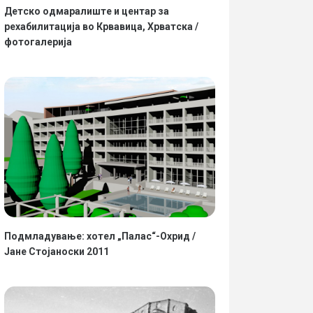
Детско одмаралиште и центар за
рехабилитација во Крвавица, Хрватска /
фотогалерија
Подмладување: хотел „Палас“-Охрид /
Јане Стојаноски 2011