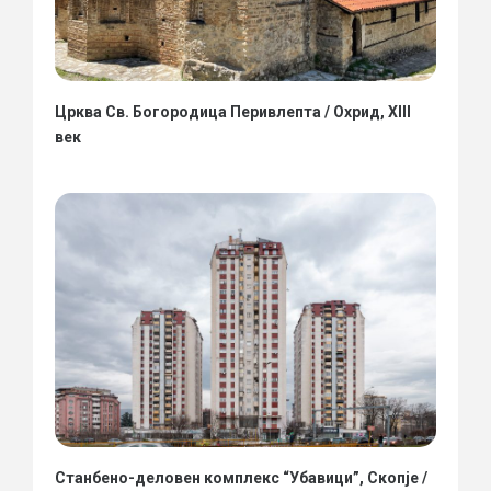
Црква Св. Богородица Перивлепта / Охрид, XIII
век
Станбено-деловен комплекс “Убавици”, Скопје /