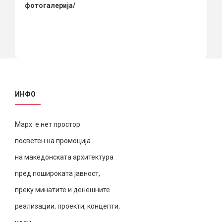
фотогалерија/
ИНФО
Марх е нет простор
посветен на промоција
на македонската архитектура
пред пошироката јавност,
преку минатите и денешните
реализации, проекти, концепти,