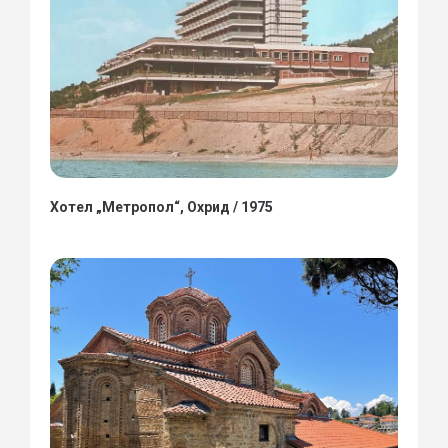
Хотел „Метропол“, Охрид / 1975