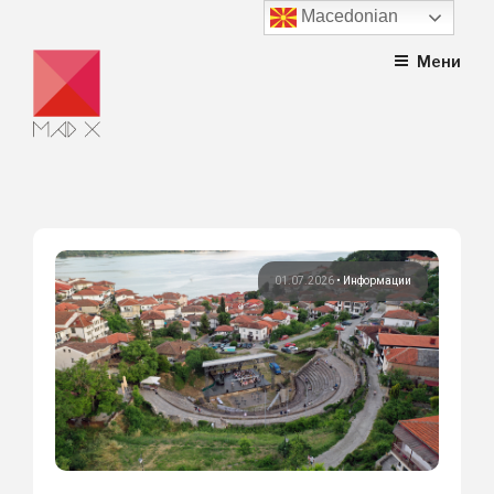
Macedonian
Skip
Мени
to
content
01.07.2026
•
Информации