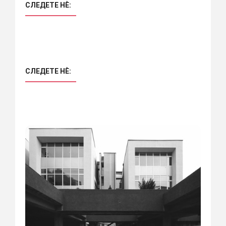
СЛЕДЕТЕ НÈ:
СЛЕДЕТЕ НÈ: