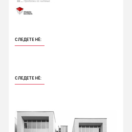
СЛЕДЕТЕ НÈ:
СЛЕДЕТЕ НÈ: