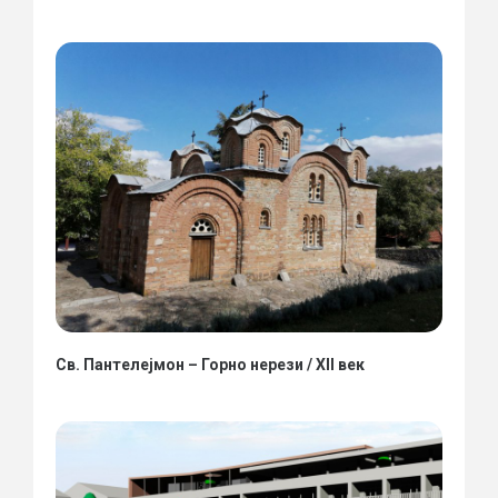
Св. Пантелејмон – Горно нерези / XII век