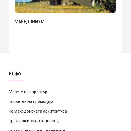
МАКЕДОНИУМ
ИНФО
Марх е нет простор
посветен на промоција
на македонската архитектура
пред пошироката јавност,
преку минатите и денешните