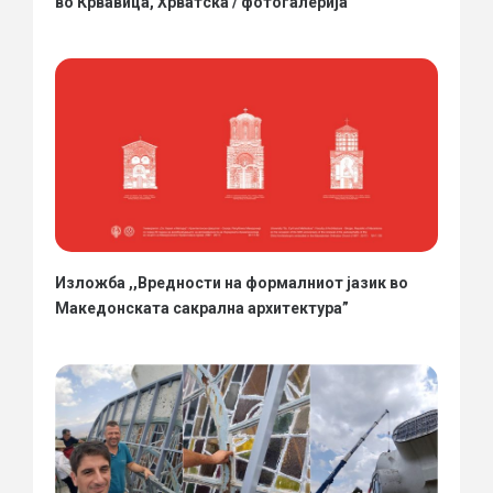
во Крвавица, Хрватска / фотогалерија
Изложба ,,Вредности на формалниот јазик во
Македонската сакрална архитектура”