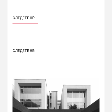
СЛЕДЕТЕ НÈ:
СЛЕДЕТЕ НÈ: