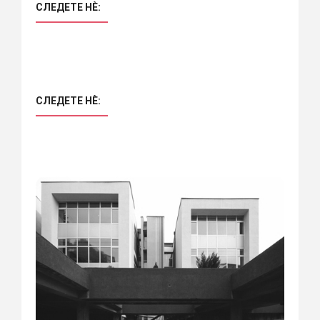
СЛЕДЕТЕ НÈ:
СЛЕДЕТЕ НÈ: