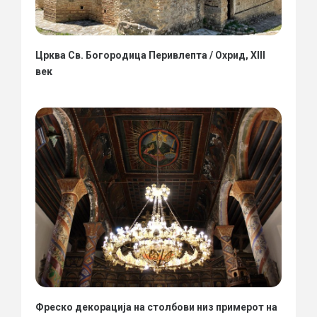
Црква Св. Богородица Перивлепта / Охрид, XIII
век
Фреско декорација на столбови низ примерот на