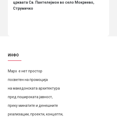
црквата Св. Пантелејмон во село Мокриево,
Струмичко
ИНФО
Марх е нет простор
посветен на промоција
на македонската архитектура
пред пошироката јавност,
преку минатите и денешните
реализации, проекти, концепти,