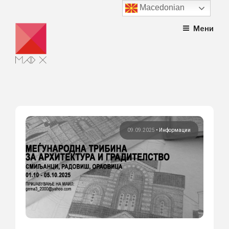
Macedonian
Skip
Мени
to
content
09.09.2025
•
Информации