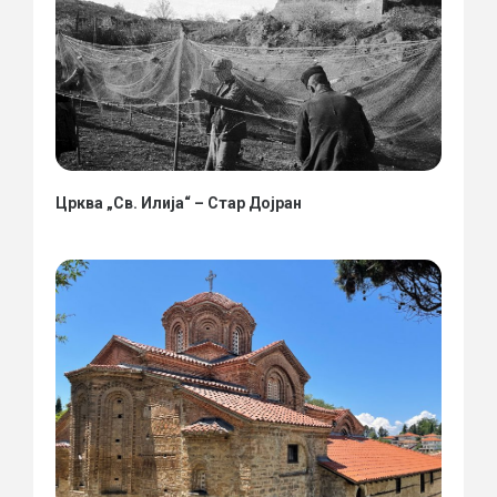
Црква „Св. Илија“ – Стар Дојран