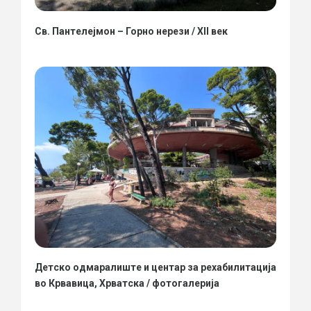
Св. Пантелејмон – Горно нерези / XII век
Детско одмаралиште и центар за рехабилитација
во Крвавица, Хрватска / фотогалерија