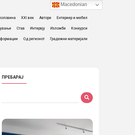
Macedonian
I половина
XXI век
Автори
Ентериер и мебел
жување
Став
Интервју
Изложби
Конкурси
формации
Од регионот
Градежни материјали
ПРЕБАРАЈ