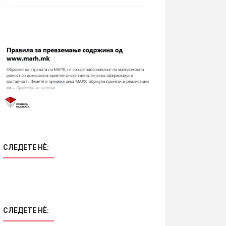
СЛЕДЕТЕ НÈ:
СЛЕДЕТЕ НÈ: