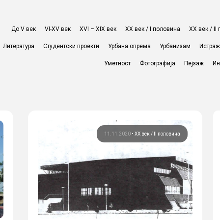
До V век
VI-XV век
XVI – XIX век
ХХ век / I половина
ХХ век / I
Литература
Студентски проекти
Урбана опрема
Урбанизам
Истра
Уметност
Фотографија
Пејзаж
Ин
11.11.2020
•
ХХ век / II половина