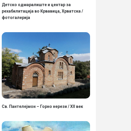
Детско одмаралиште и центар за
рехабилитација во Крвавица, Хрватска /
фотогалерија
Св. Пантелејмон – Горно нерези / XII век