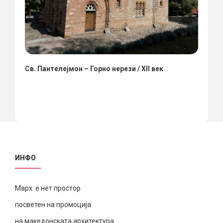
Св. Пантелејмон – Горно нерези / XII век
ИНФО
Марх е нет простор
посветен на промоција
на македонската архитектура