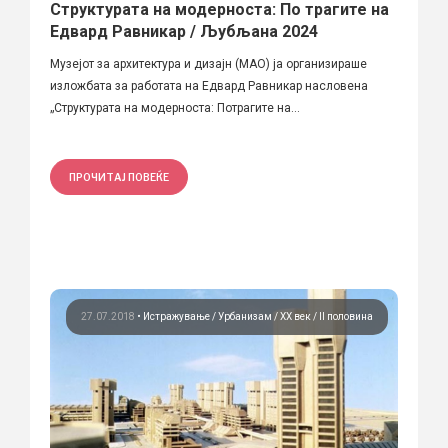
Структурата на модерноста: По трагите на
Едвард Равникар / Љубљана 2024
Музејот за архитектура и дизајн (MAO) ја организираше
изложбата за работата на Едвард Равникар насловена
„Структурата на модерноста: Потрагите на...
ПРОЧИТАЈ ПОВЕЌЕ
27.07.2018
•
Истражување
Урбанизам
ХХ век / II половина