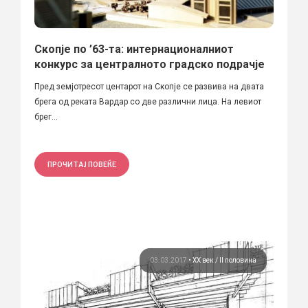
Скопје по ’63-та: интернационалниот
конкурс за централното градско подрачје
Пред земјотресот центарот на Скопје се развива на двата
брега од реката Вардар со две различни лица. На левиот
брег...
ПРОЧИТАЈ ПОВЕЌЕ
03.03.2017
•
ХХ век / II половина