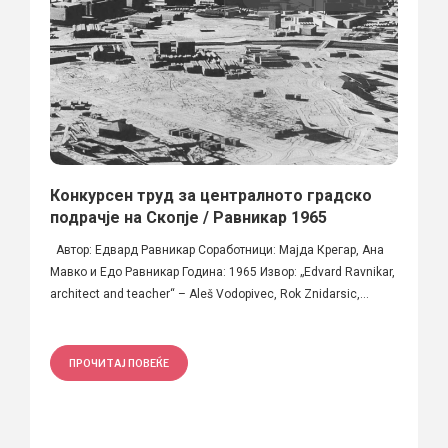
Конкурсен труд за централното градско
подрачје на Скопје / Равникар 1965
Автор: Едвард Равникар Соработници: Мајда Крегар, Ана
Мавко и Едо Равникар Година: 1965 Извор: „Еdvard Ravnikar,
architect and teacher“ – Aleš Vodopivec, Rok Znidarsic,...
ПРОЧИТАЈ ПОВЕЌЕ