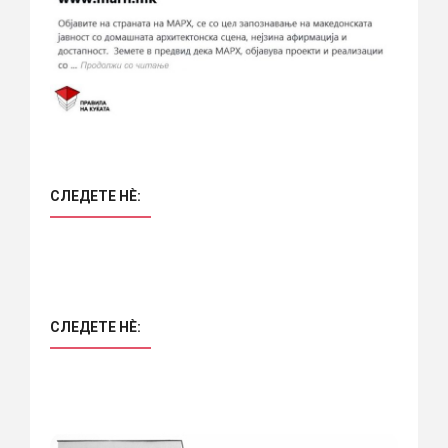
СЛЕДЕТЕ НÈ:
СЛЕДЕТЕ НÈ: