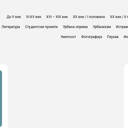
До V век
VI-XV век
XVI – XIX век
ХХ век / I половина
ХХ век / I
Литература
Студентски проекти
Урбана опрема
Урбанизам
Истра
Уметност
Фотографија
Пејзаж
Ин