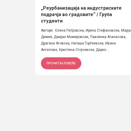
„Реурбанизација на индустриските
подрачја во градовите“ / Група
студенти
Автори: Елена Петровска, Ирина Стефановска, Марја
Димиќ, Дамјан Момировски, Павлинка Атанасова,
Драгана Аговска, Наташа Ѓорѓиевска, Ивана
Ангелова, Христина Стојчевска, Дарко...
ПРОЧИТАЈ ПОВЕЌЕ