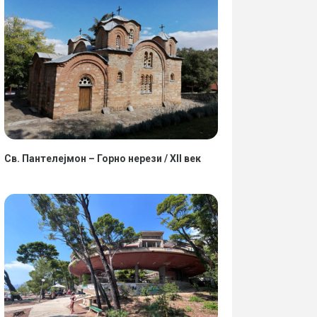
Св. Пантелејмон – Горно нерези / XII век