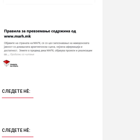
СЛЕДЕТЕ НÈ:
СЛЕДЕТЕ НÈ: