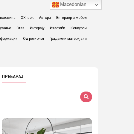
Macedonian
I половина
XXI век
Автори
Ентериер и мебел
жување
Став
Интервју
Изложби
Конкурси
формации
Од регионот
Градежни материјали
ПРЕБАРАЈ