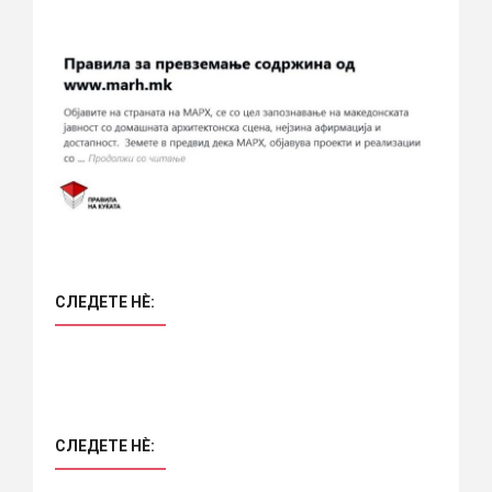
СЛЕДЕТЕ НÈ:
СЛЕДЕТЕ НÈ: