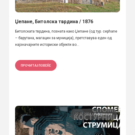
Џепане, Битолска тврдина / 1876
Битолската тврдина, позната како Џепане (од тур. cephane
– барутана, магацин за муниција), претставува еден од
најзначајните историски објекти во...
ПРОЧИТАЈ ПОВЕЌЕ
27.07.2024
•
Информации