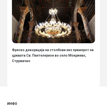
Фреско декорација на столбови низ примерот на
црквата Св. Пантелејмон во село Мокриево,
Струмичко
ИНФО