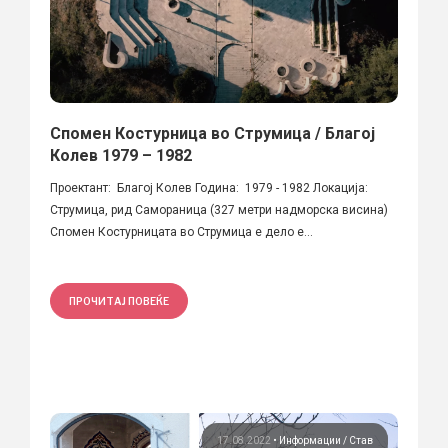
Спомен Костурница во Струмица / Благој
Колев 1979 – 1982
Проектант: Благој Колев Година: 1979 - 1982 Локација:
Струмица, рид Самораница (327 метри надморска висина)
Спомен Костурницата во Струмица е дело е...
ПРОЧИТАЈ ПОВЕЌЕ
17.08.2022
•
Информации
Став