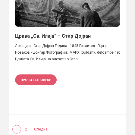
Црква „Св. Илија“ – Стар Дојран
Локација: Стар Дојран Година: 1848 Градител: Ѓорѓи
Новаков - Џонгар Фотографии: МАРХ, build.mk, delcampe.net
Црквата Св. Илија на влезот во Стар...
ПРОЧИТАЈ ПОВЕЌЕ
1
2
Следна