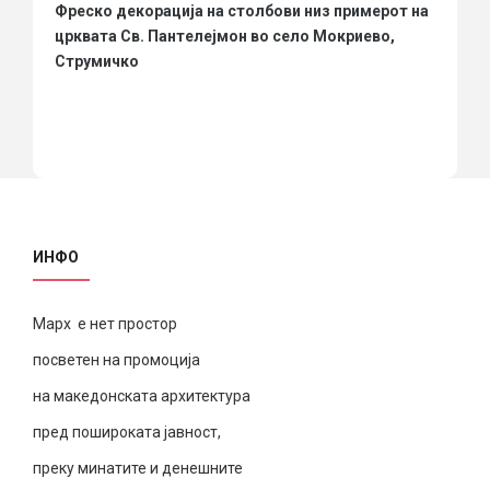
Фреско декорација на столбови низ примерот на
црквата Св. Пантелејмон во село Мокриево,
Струмичко
ИНФО
Марх е нет простор
посветен на промоција
на македонската архитектура
пред пошироката јавност,
преку минатите и денешните