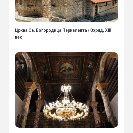
Црква Св. Богородица Перивлепта / Охрид, XIII
век