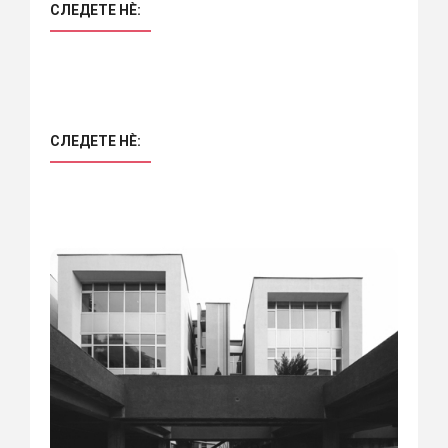
СЛЕДЕТЕ НÈ:
СЛЕДЕТЕ НÈ: