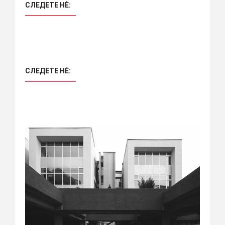
СЛЕДЕТЕ НÈ:
СЛЕДЕТЕ НÈ: