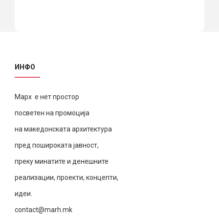
ИНФО
Марх е нет простор
посветен на промоција
на македонската архитектура
пред пошироката јавност,
преку минатите и денешните
реализации, проекти, концепти,
идеи.
contact@marh.mk