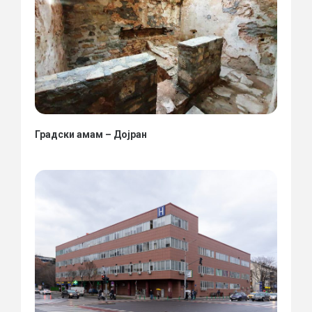
Градски амам – Дојран