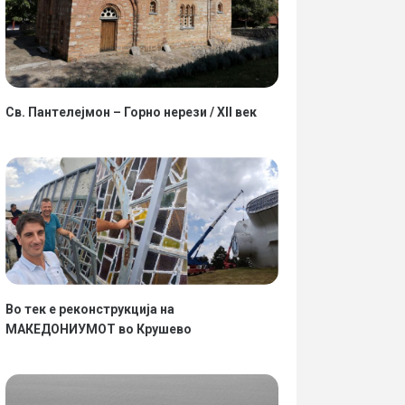
Св. Пантелејмон – Горно нерези / XII век
Во тек е реконструкција на
МАКЕДОНИУМОТ во Крушево