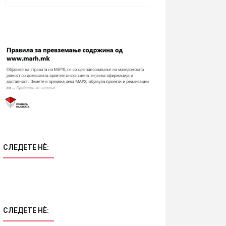
СЛЕДЕТЕ НÈ:
СЛЕДЕТЕ НÈ: