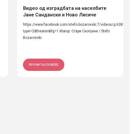
Видео од изградбата на населбите
Јане Сандански и Ново Лисиче
https://www.facebook.com/stefo.bozarovski.7/videos/g.638365
и
type=2&theater&ifg=1 Извор: Стари Скопјани / Stefo
Bozarovski
ПРОЧИТАЈ ПОВЕЌЕ