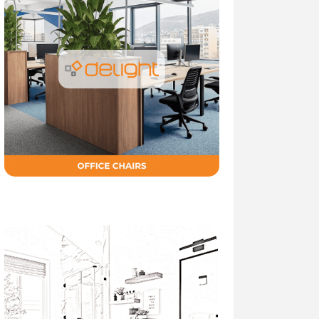
006305772/1982036972045501/?