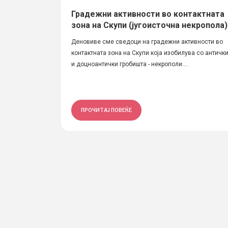
Градежни активности во контактната
зона на Скупи (југоисточна некропола)
Деновиве сме сведоци на градежни активности во
контактната зона на Скупи која изобилува со античк
и доцноантички гробишта - некрополи....
ПРОЧИТАЈ ПОВЕЌЕ