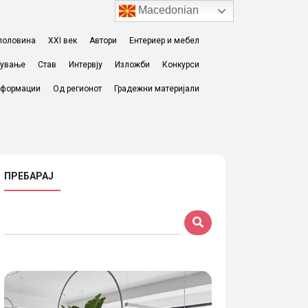
Macedonian
I половина
XXI век
Автори
Ентериер и мебел
жување
Став
Интервју
Изложби
Конкурси
формации
Од регионот
Градежни материјали
ПРЕБАРАЈ