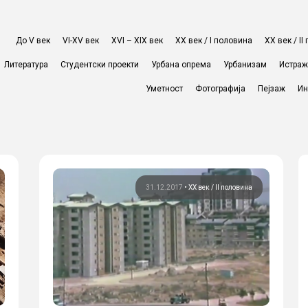
До V век
VI-XV век
XVI – XIX век
ХХ век / I половина
ХХ век / I
Литература
Студентски проекти
Урбана опрема
Урбанизам
Истра
Уметност
Фотографија
Пејзаж
Ин
31.12.2017
•
ХХ век / II половина