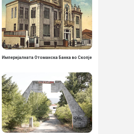
Империјалната Отоманска Банка во Скопје