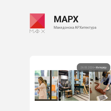
Skip
to
МАРХ
content
Македонска АРХитектура
26.05.2026
•
Интервју