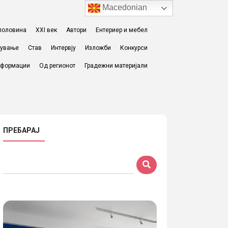
Macedonian
I половина
XXI век
Автори
Ентериер и мебел
жување
Став
Интервју
Изложби
Конкурси
формации
Од регионот
Градежни материјали
ПРЕБАРАЈ