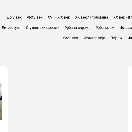
До V век
VI-XV век
XVI – XIX век
ХХ век / I половина
ХХ век / I
Литература
Студентски проекти
Урбана опрема
Урбанизам
Истра
Уметност
Фотографија
Пејзаж
Ин