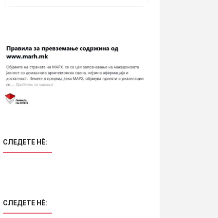
СЛЕДЕТЕ НÈ:
СЛЕДЕТЕ НÈ: