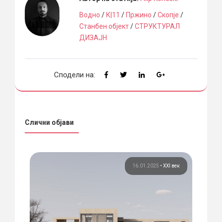
Водно
/
К|11
/
Пржино
/
Скопје
/
Станбен објект
/
СТРУКТУРАЛ
ДИЗАЈН
Сподели на:
Слични објави
 век
16.01.2025
•
XXI век