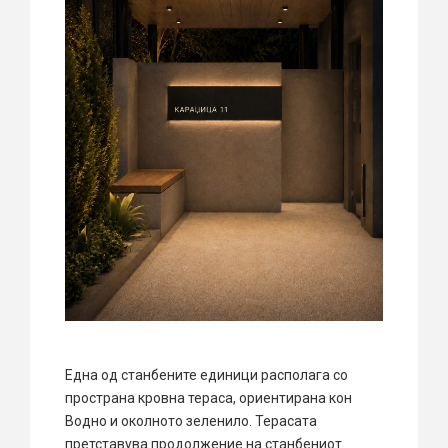
Една од станбените единици располага со
пространа кровна тераса, ориентирана кон
Водно и околното зеленило. Терасата
претставува продолжение на станбениот