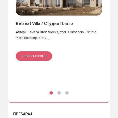
Retreat Villa / Студио Плато
SD R
Автори: Тамара Стефаноска, Урош Николоски - Studio
Автори
Plato Локација: Остин,...
Крцков
ПРОЧИТАЈ ПОВЕЌЕ
ПРО
ПРЕБАРАЈ