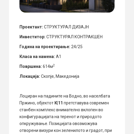
Проектант:
СТРУКТУРАЛ ДИЗАЈН
Инвеститор:
СТРУКТУРАЛ КОНТРАКШЕН
Година на проектирање:
24/25
Класа на намена:
А1
2
Површина:
614м
Локација:
Скопје, Македонија
Лоциран на падините на Водно, во населбата
Пржино, објектот
К
|
11
претставува современ
станбен комплекс внимателно вклопен во
конфигурацијата на теренот и природото
опкружување. Позицијата овозможува
отворени визури кон зеленилото и градот, при