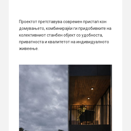
Проектот претставува современ пристап кон
домувањето, комбинирајќи ги придобивките на
колективниот станбен објект со удобноста,
приватноста и квалитетот на индивидуалното
живеење.