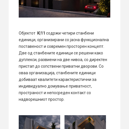
Објектот
К
|
11
содржи четири станбени
единици, организирани со јасна функционална
поставеност и современ просторен концепт.
Две од станбените единици се решени како
дуплекси, развиени на две нивоа, со директен
пристап до сопствени приватни дворови. Со
оваа организација, станбените единици
добиваат квалитети карактеристични за
индивидуално домување приватност,
пространост и непосреден контакт со
надворешниот простор.