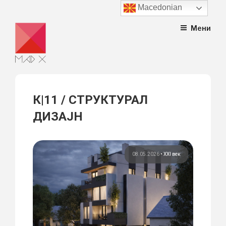
Macedonian
Skip
Мени
to
content
К|11 / СТРУКТУРАЛ
ДИЗАЈН
08.05.2026
•
XXI век