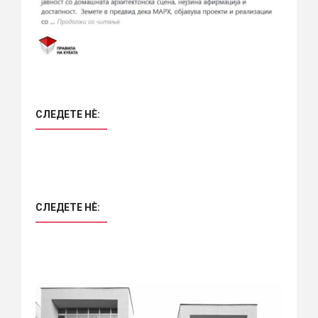
СЛЕДЕТЕ НÈ:
СЛЕДЕТЕ НÈ: