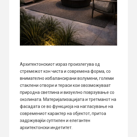
Архитектонскиот израз произлегува од
стремежот кон чиста и современа форма, со
внимателно избалансирани волумени, големи
стаклени отвори и тераси кои овозможуваат
природна светлина и визуелно поврзување со
околината. Материјализацијата и третманот на
фасадата се во функциоја на нагласување на
современиот карактер на објектот, притоа
задржувајќи суптилен и елегантен
архитектонски индетитет.