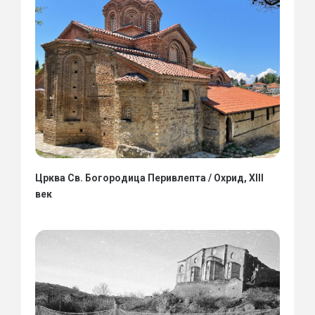
Црква Св. Богородица Перивлепта / Охрид, XIII
век