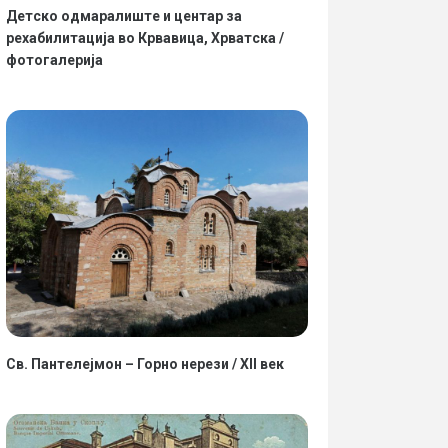
Детско одмаралиште и центар за
рехабилитација во Крвавица, Хрватска /
фотогалерија
Св. Пантелејмон – Горно нерези / XII век