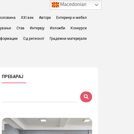
Macedonian
I половина
XXI век
Автори
Ентериер и мебел
жување
Став
Интервју
Изложби
Конкурси
формации
Од регионот
Градежни материјали
ПРЕБАРАЈ