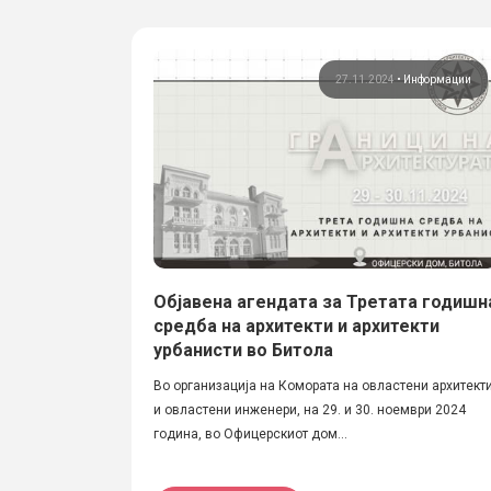
27.11.2024
•
Информации
Објавена агендата за Третата годишн
средба на архитекти и архитекти
урбанисти во Битола
Во организација на Комората на овластени архитект
и овластени инженери, на 29. и 30. ноември 2024
година, во Офицерскиот дом...