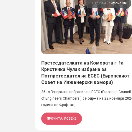
14.12.2024
•
Информации
Претседателката на Комората г-ѓа
Кристинка Чулак избрана за
Потпретседател на ECEC (Европскиот
Совет на Инженерски комори)
26-то Генерално собрание на ECEC (European Council
of Еngineers Chambers ) се одржа на 22 ноември 202
година во Фрајштат,...
ПРОЧИТАЈ ПОВЕЌЕ