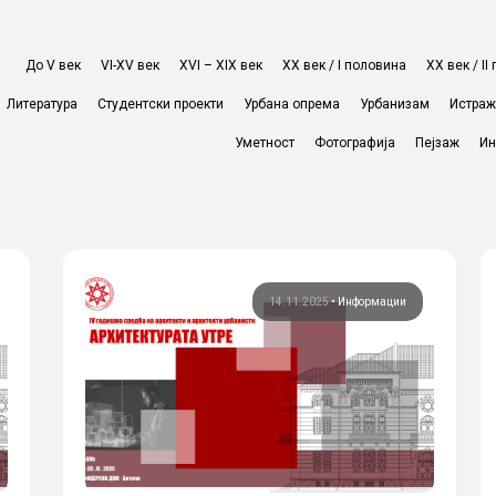
До V век
VI-XV век
XVI – XIX век
ХХ век / I половина
ХХ век / I
Литература
Студентски проекти
Урбана опрема
Урбанизам
Истра
Уметност
Фотографија
Пејзаж
Ин
14.11.2025
•
Информации