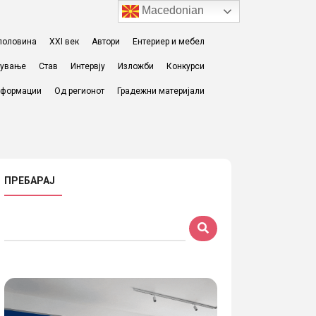
Macedonian
I половина
XXI век
Автори
Ентериер и мебел
жување
Став
Интервју
Изложби
Конкурси
формации
Од регионот
Градежни материјали
ПРЕБАРАЈ