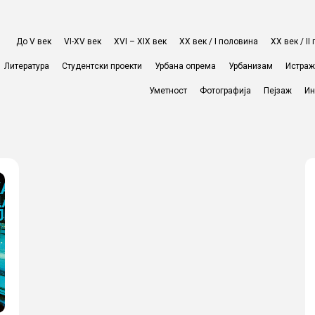
До V век
VI-XV век
XVI – XIX век
ХХ век / I половина
ХХ век / I
Литература
Студентски проекти
Урбана опрема
Урбанизам
Истра
Уметност
Фотографија
Пејзаж
Ин