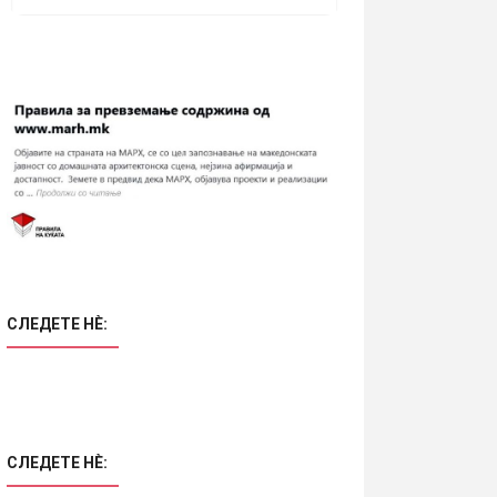
СЛЕДЕТЕ НÈ:
СЛЕДЕТЕ НÈ: