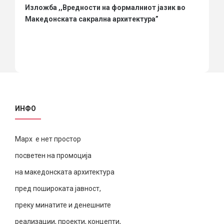
Изложба ,,Вредности на формалниот јазик во
Македонската сакрална архитектура”
ИНФО
Марх е нет простор
посветен на промоција
на македонската архитектура
пред пошироката јавност,
преку минатите и денешните
реализации, проекти, концепти,