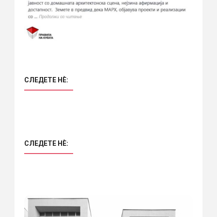
СЛЕДЕТЕ НÈ:
СЛЕДЕТЕ НÈ: