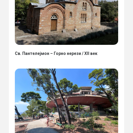
Св. Пантелејмон – Горно нерези / XII век