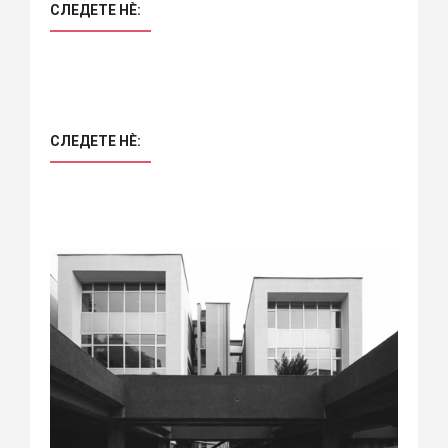
СЛЕДЕТЕ НÈ:
СЛЕДЕТЕ НÈ: