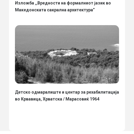
Изложба ,,Вредности на формалниот јазик во
Македонската сакрална архитектура”
Детско одмаралиште и центар за рехабилитација
во Крвавица, Хрватска / Марасовиќ 1964