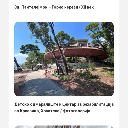
Св. Пантелејмон – Горно нерези / XII век
Детско одмаралиште и центар за рехабилитација
во Крвавица, Хрватска / фотогалерија