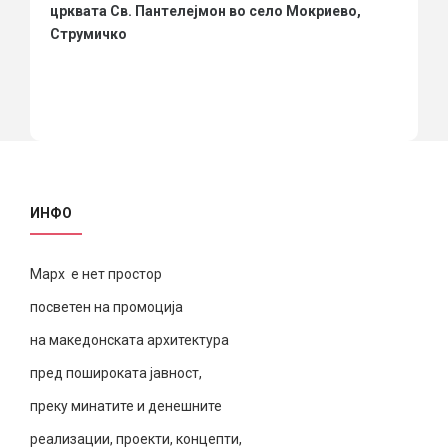
црквата Св. Пантелејмон во село Мокриево,
Струмичко
ИНФО
Марх е нет простор
посветен на промоција
на македонската архитектура
пред пошироката јавност,
преку минатите и денешните
реализации, проекти, концепти,