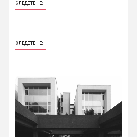
СЛЕДЕТЕ НÈ:
СЛЕДЕТЕ НÈ: