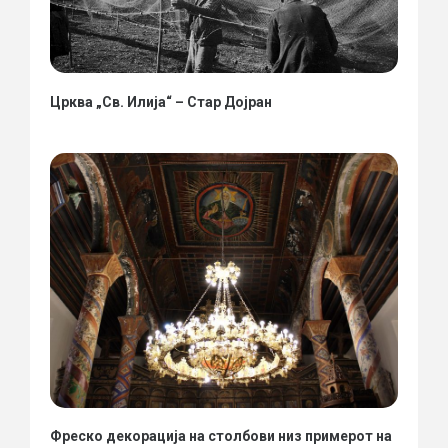
Црква „Св. Илија“ – Стар Дојран
Фреско декорација на столбови низ примерот на