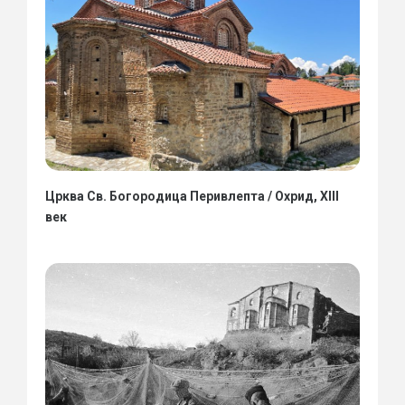
Црква Св. Богородица Перивлепта / Охрид, XIII
век