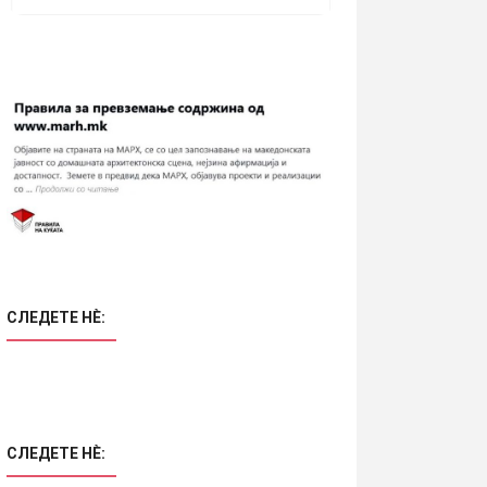
СЛЕДЕТЕ НÈ:
СЛЕДЕТЕ НÈ: