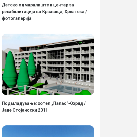
Детско одмаралиште и центар за
рехабилитација во Крвавица, Хрватска /
фотогалерија
Подмладување: хотел „Палас“-Охрид /
Јане Стојаноски 2011