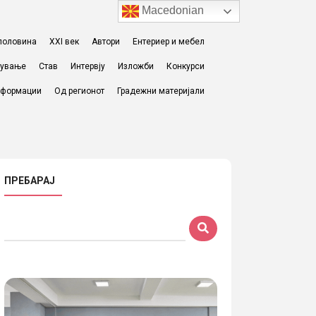
Macedonian
I половина
XXI век
Автори
Ентериер и мебел
жување
Став
Интервју
Изложби
Конкурси
формации
Од регионот
Градежни материјали
ПРЕБАРАЈ