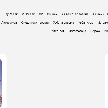
До V век
VI-XV век
XVI – XIX век
ХХ век / I половина
ХХ век / I
Литература
Студентски проекти
Урбана опрема
Урбанизам
Истра
Уметност
Фотографија
Пејзаж
Ин