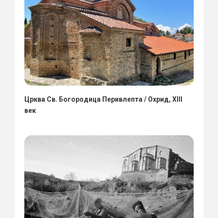
Црква Св. Богородица Перивлепта / Охрид, XIII
век