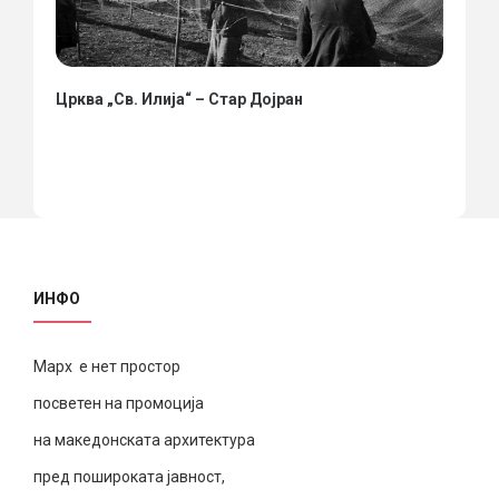
Црква „Св. Илија“ – Стар Дојран
ИНФО
Марх е нет простор
посветен на промоција
на македонската архитектура
пред пошироката јавност,