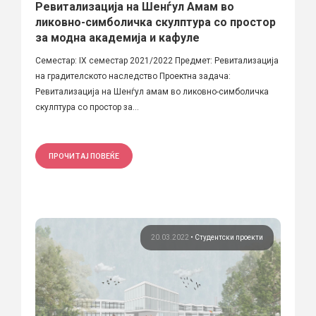
Ревитализација на Шенѓул Амам во
ликовно-симболичка скулптура со простор
за модна академија и кафуле
Семестар: IX семестар 2021/2022 Предмет: Ревитализација
на градителското наследство Проектна задача:
Ревитализација на Шенѓул амам во ликовно-симболичка
скулптура со простор за...
ПРОЧИТАЈ ПОВЕЌЕ
20.03.2022
•
Студентски проекти