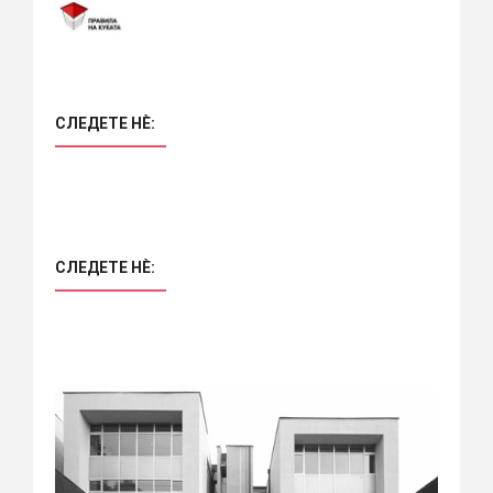
СЛЕДЕТЕ НÈ:
СЛЕДЕТЕ НÈ: