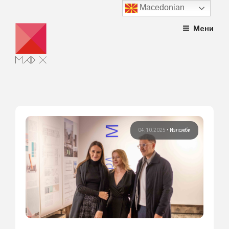
Macedonian
Skip
Мени
to
content
04.10.2025
•
Изложби