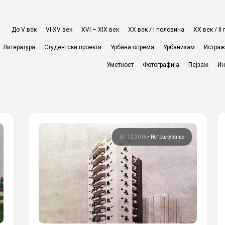
До V век
VI-XV век
XVI – XIX век
ХХ век / I половина
ХХ век / I
Литература
Студентски проекти
Урбана опрема
Урбанизам
Истра
Уметност
Фотографија
Пејзаж
Ин
07.12.2016
•
Истражување