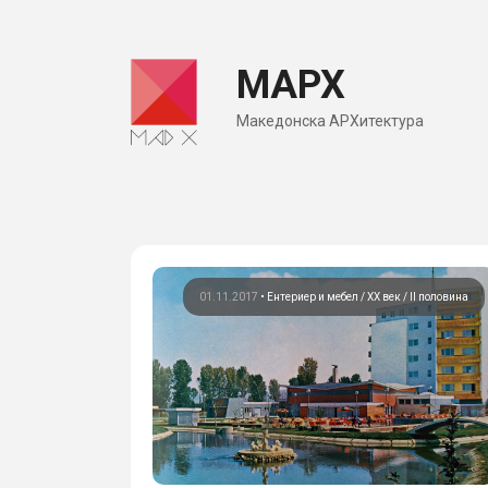
Skip
to
МАРХ
content
Македонска АРХитектура
01.11.2017
•
Ентериер и мебел
ХХ век / II половина