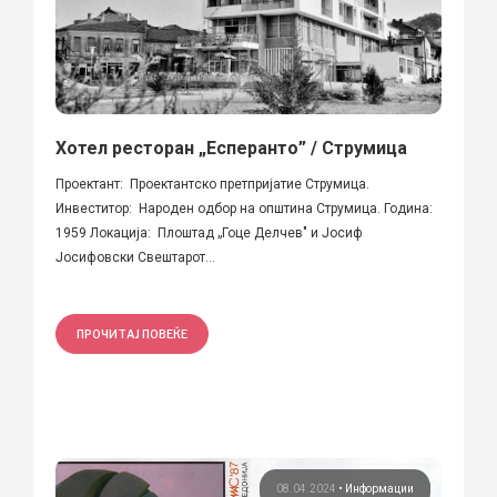
Хотел ресторан „Есперанто” / Струмица
Проектант: Проектантско претпријатие Струмица.
Инвеститор: Народен одбор на општина Струмица. Година:
1959 Локација: Плоштад „Гоце Делчев" и Јосиф
Јосифовски Свештарот...
ПРОЧИТАЈ ПОВЕЌЕ
08.04.2024
•
Информации