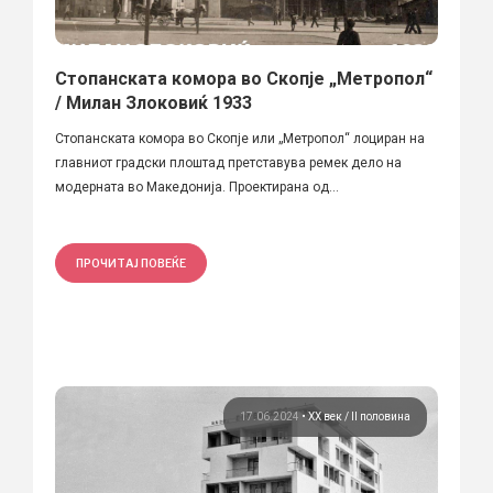
Стопанската комора во Скопје „Метропол“
/ Милан Злоковиќ 1933
Стопанската комора во Скопје или „Метропол“ лоциран на
главниот градски плоштад претставува ремек дело на
модерната во Македонија. Проектирана од...
ПРОЧИТАЈ ПОВЕЌЕ
17.06.2024
•
ХХ век / II половина