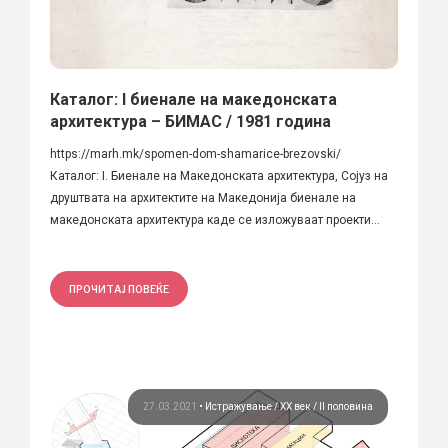
Каталог: I биенале на македонската
архитектура – БИМАС / 1981 година
https://marh.mk/spomen-dom-shamarice-brezovski/
Каталог: I. Биенале на Македонската архитектура, Сојуз на
друштвата на архитектите на Македонија биенале на
македонската архитектура каде се изложуваат проекти...
ПРОЧИТАЈ ПОВЕЌЕ
27.03.2021
•
Истражување
ХХ век / II половина