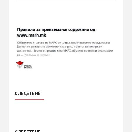
СЛЕДЕТЕ НÈ:
СЛЕДЕТЕ НÈ: