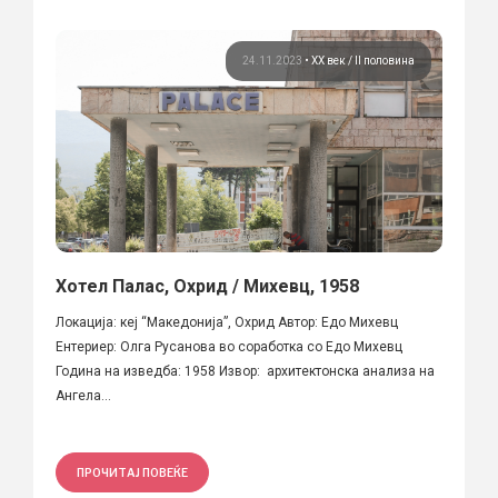
24.11.2023
•
ХХ век / II половина
Хотел Палас, Охрид / Михевц, 1958
Локација: кеј “Македонија”, Охрид Автор: Едо Михевц
Ентериер: Олга Русанова во соработка со Едо Михевц
Година на изведба: 1958 Извор: архитектонска анализа на
Ангела...
ПРОЧИТАЈ ПОВЕЌЕ