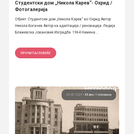
Студентски дом „Никола Карев“- Охрид /
Фотогалерија
Објект: Студентски дом „Никола Карев“ во Охрид Автор:
Никола Богачев Автор на адаптација / реновација: Лидија
Блажевска Јовановиќ Изградба: 1964 Намена:...
ПРОЧИТАЈ ПОВЕЌЕ
30.09.2024
•
ХХ век / I половина