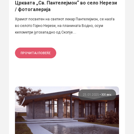
Црквата „Св. Пантелејмон“ во село Нерези
/ фотогалерија
Храмот посветен на светиот лекар Пантелејмон, се наоѓа
во селото Горно Нерези, на планината Водно, осум
километри југозападно од Скопје....
ПРОЧИТАЈ ПОВЕЌЕ
25.01.2025
•
XXI век