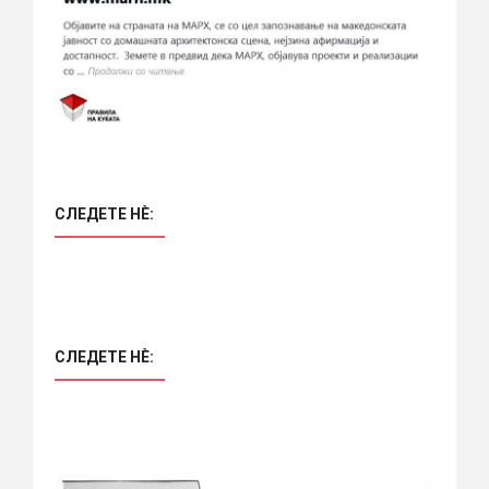
СЛЕДЕТЕ НÈ:
СЛЕДЕТЕ НÈ: