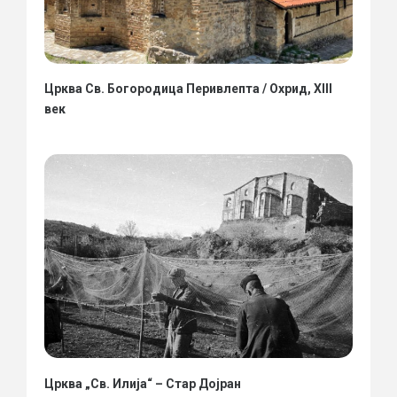
Црква Св. Богородица Перивлепта / Охрид, XIII
век
Црква „Св. Илија“ – Стар Дојран