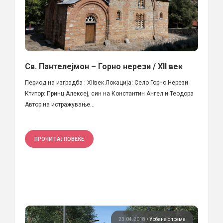
Св. Пантелејмон – Горно нерези / XII век
Период на изградба : XIIвек Локација: Село Горно Нерези
Ктитор: Принц Алексеј, син на Константин Ангел и Теодора
Автор на истражување...
ПРОЧИТАЈ ПОВЕЌЕ
23.04.2018
•
Урбана опрема