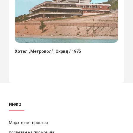
Хотел „Метропол“, Охрид / 1975
ИНФО
Марх е нет простор
посветен на промоција