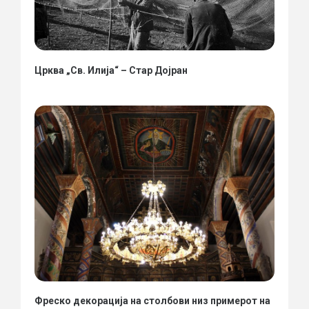
Црква „Св. Илија“ – Стар Дојран
Фреско декорација на столбови низ примерот на