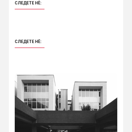
СЛЕДЕТЕ НÈ:
СЛЕДЕТЕ НÈ: