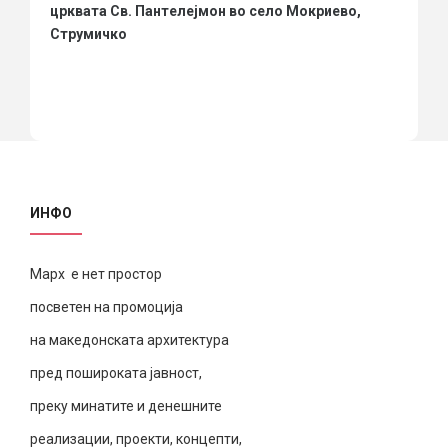
црквата Св. Пантелејмон во село Мокриево,
Струмичко
ИНФО
Марх е нет простор
посветен на промоција
на македонската архитектура
пред пошироката јавност,
преку минатите и денешните
реализации, проекти, концепти,