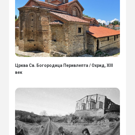
Црква Св. Богородица Перивлепта / Охрид, XIII
век