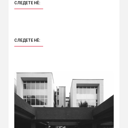
СЛЕДЕТЕ НÈ:
СЛЕДЕТЕ НÈ: