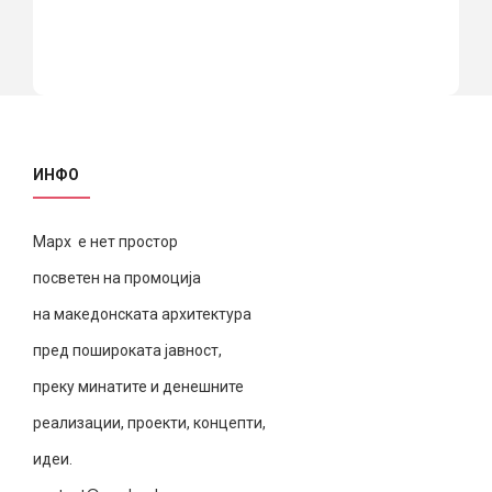
ИНФО
Марх е нет простор
посветен на промоција
на македонската архитектура
пред пошироката јавност,
преку минатите и денешните
реализации, проекти, концепти,
идеи.