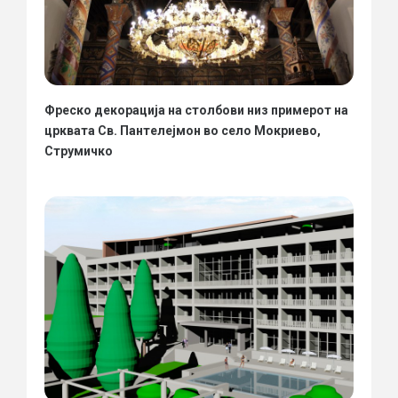
Фреско декорација на столбови низ примерот на
црквата Св. Пантелејмон во село Мокриево,
Струмичко