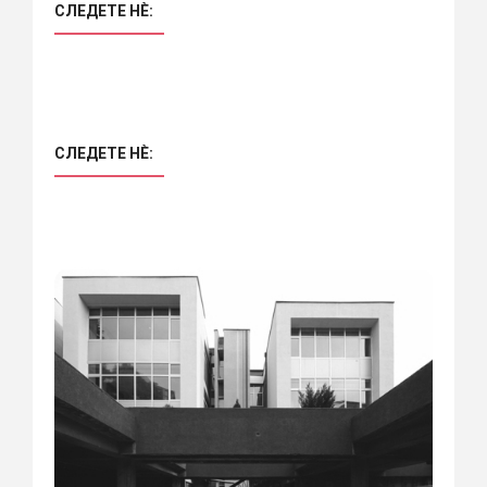
СЛЕДЕТЕ НÈ:
СЛЕДЕТЕ НÈ: