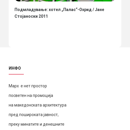
Подмладување: хотел „Палас“-Охрид / Јане
Стојаноски 2011
ИНФО
Марх е нет простор
посветен на промоција
на македонската архитектура
пред пошироката јавност,
преку минатите и денешните