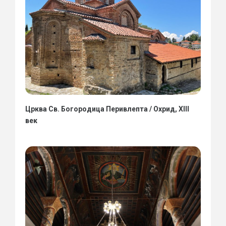
Црква Св. Богородица Перивлепта / Охрид, XIII
век