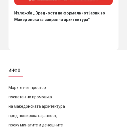
Изложба ,,Вредности на формалниот јазик во
Македонската сакрална архитектура”
ИНФО
Марх е нет простор
посветен на промоција
на македонската архитектура
пред пошироката јавност,
преку минатите и денешните