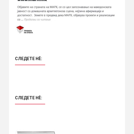
СЛЕДЕТЕ НÈ:
СЛЕДЕТЕ НÈ: