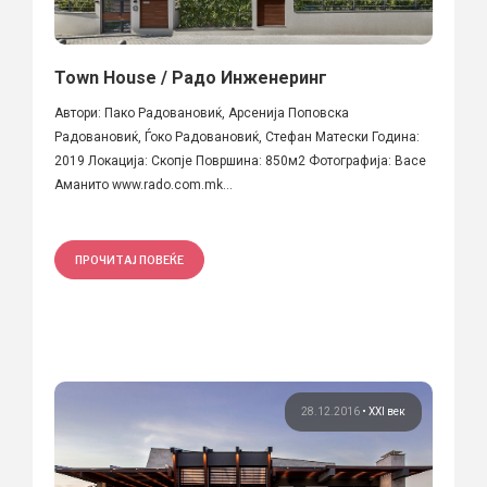
Town House / Радо Инженеринг
Автори: Пако Радовановиќ, Арсенија Поповска
Радовановиќ, Ѓоко Радовановиќ, Стефан Матески Година:
2019 Локација: Скопје Површина: 850м2 Фотографија: Васе
Аманито www.rado.com.mk...
ПРОЧИТАЈ ПОВЕЌЕ
28.12.2016
•
XXI век