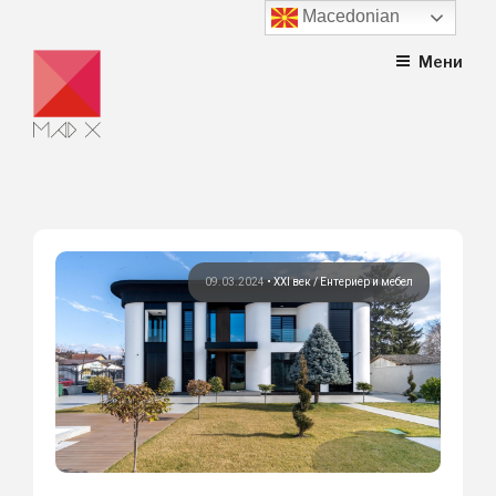
Macedonian
Skip
Мени
to
content
09.03.2024
•
XXI век
Ентериер и мебел