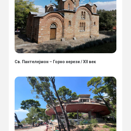
Св. Пантелејмон – Горно нерези / XII век