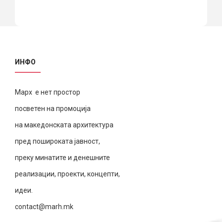
ИНФО
Марх е нет простор
посветен на промоција
на македонската архитектура
пред пошироката јавност,
преку минатите и денешните
реализации, проекти, концепти,
идеи.
contact@marh.mk