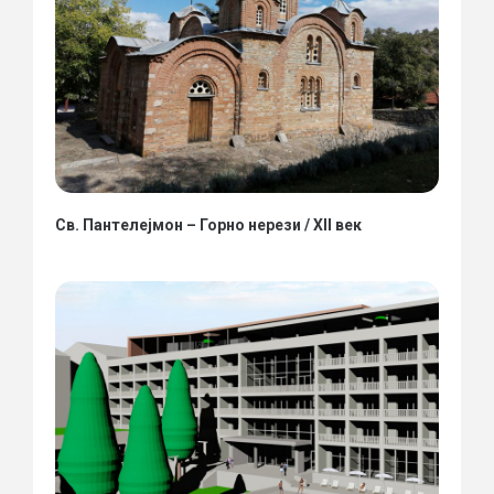
Св. Пантелејмон – Горно нерези / XII век