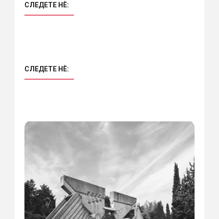
СЛЕДЕТЕ НÈ:
СЛЕДЕТЕ НÈ: