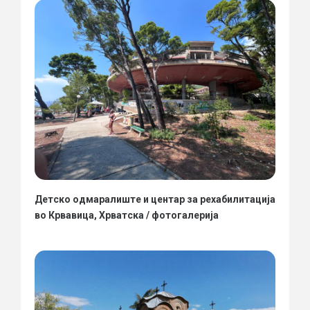
Детско одмаралиште и центар за рехабилитација
во Крвавица, Хрватска / фотогалерија