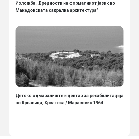
Изложба ,,Вредности на формалниот јазик во
Македонската сакрална архитектура”
Детско одмаралиште и центар за рехабилитација
во Крвавица, Хрватска / Марасовиќ 1964