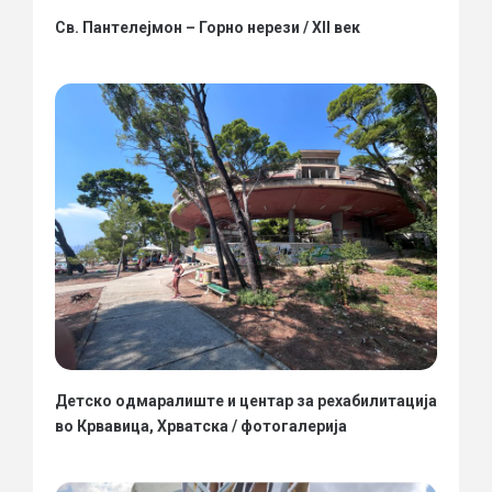
Св. Пантелејмон – Горно нерези / XII век
Детско одмаралиште и центар за рехабилитација
во Крвавица, Хрватска / фотогалерија