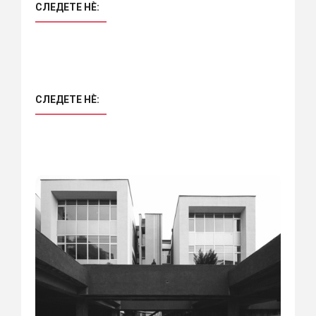
СЛЕДЕТЕ НÈ:
СЛЕДЕТЕ НÈ: