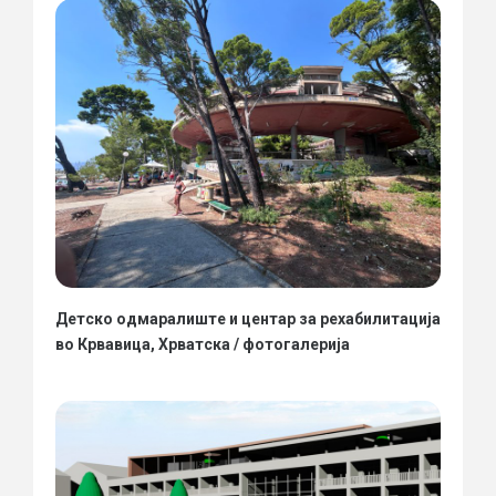
Детско одмаралиште и центар за рехабилитација
во Крвавица, Хрватска / фотогалерија