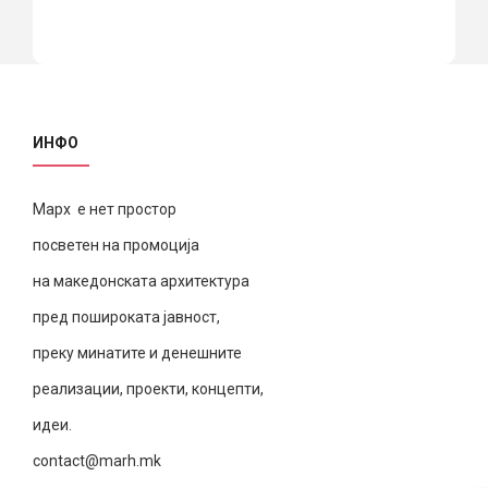
ИНФО
Марх е нет простор
посветен на промоција
на македонската архитектура
пред пошироката јавност,
преку минатите и денешните
реализации, проекти, концепти,
идеи.
contact@marh.mk