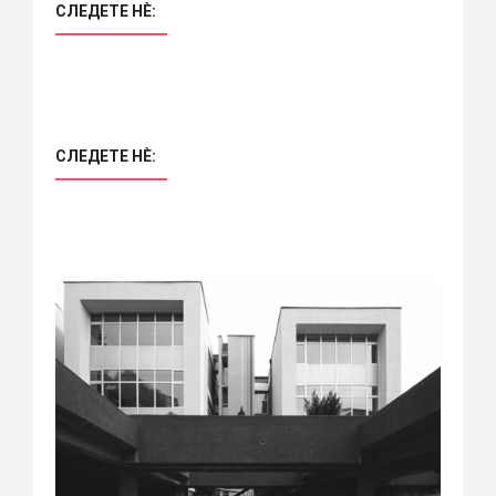
СЛЕДЕТЕ НÈ:
СЛЕДЕТЕ НÈ: