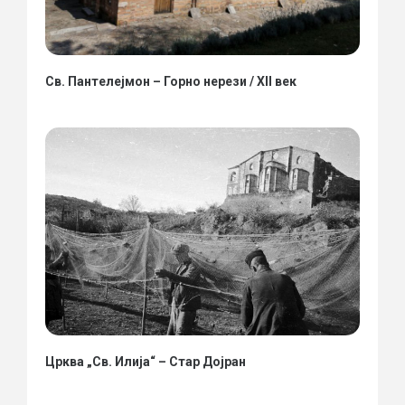
Св. Пантелејмон – Горно нерези / XII век
Црква „Св. Илија“ – Стар Дојран