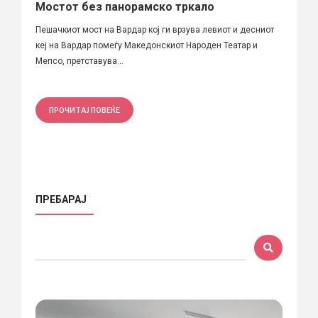
Мостот без панорамско тркало
Пешачкиот мост на Вардар кој ги врзува левиот и десниот
кеј на Вардар помеѓу Македонскиот Народен Театар и
Мепсо, претставува...
ПРОЧИТАЈ ПОВЕЌЕ
ПРЕБАРАЈ