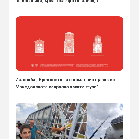
во Крвавица, Хрватска / фотогалерија
Изложба ,,Вредности на формалниот јазик во
Македонската сакрална архитектура”