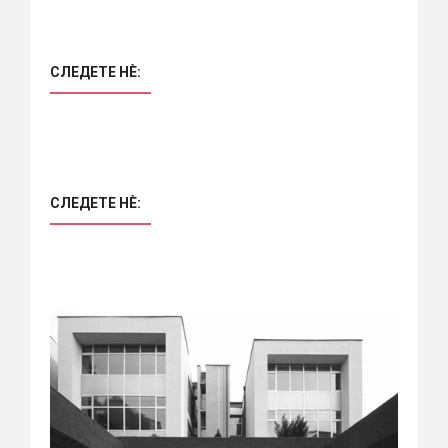
СЛЕДЕТЕ НÈ:
СЛЕДЕТЕ НÈ: