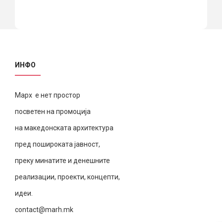
ИНФО
Марх е нет простор
посветен на промоција
на македонската архитектура
пред пошироката јавност,
преку минатите и денешните
реализации, проекти, концепти,
идеи.
contact@marh.mk