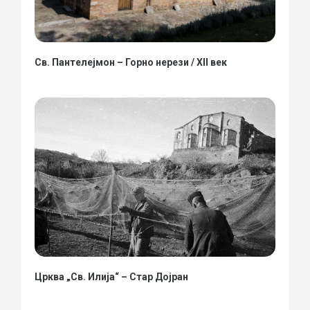
Св. Пантелејмон – Горно нерези / XII век
Црква „Св. Илија“ – Стар Дојран