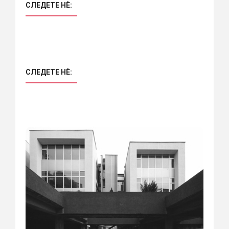
СЛЕДЕТЕ НÈ:
СЛЕДЕТЕ НÈ: