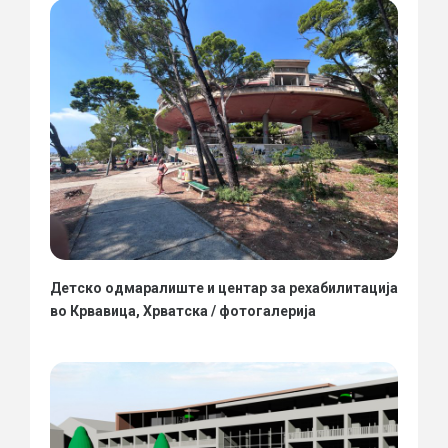
Детско одмаралиште и центар за рехабилитација
во Крвавица, Хрватска / фотогалерија